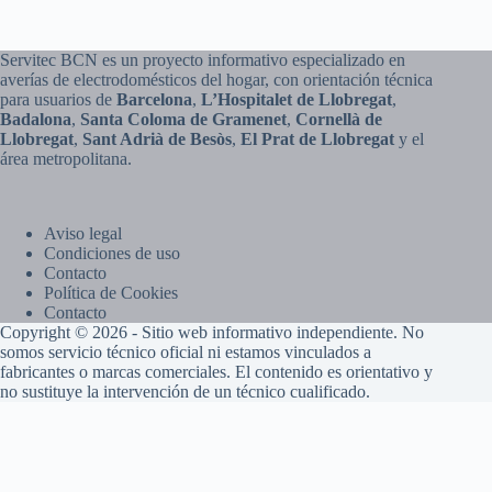
Servitec BCN es un proyecto informativo especializado en
averías de electrodomésticos del hogar, con orientación técnica
para usuarios de
Barcelona
,
L’Hospitalet de Llobregat
,
Badalona
,
Santa Coloma de Gramenet
,
Cornellà de
Llobregat
,
Sant Adrià de Besòs
,
El Prat de Llobregat
y el
área metropolitana.
Aviso legal
Condiciones de uso
Contacto
Política de Cookies
Contacto
Copyright © 2026 - Sitio web informativo independiente. No
somos servicio técnico oficial ni estamos vinculados a
fabricantes o marcas comerciales. El contenido es orientativo y
no sustituye la intervención de un técnico cualificado.
×
¿Problemas con tu electrodoméstico?
Ámbitos de ayuda: