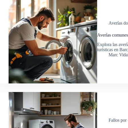
Averías d
Averías comunes 
Explora las aver
turísticas en Ba
Marc Vidal
Fallos por