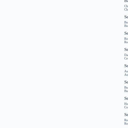
B
Ch
Ch
Se
Bo
Bo
S
Ro
Ro
Se
Da
Ce
S
As
As
Se
Bu
Bu
Se
Ho
Co
S
R
R