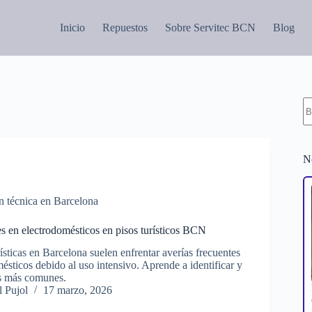
Inicio
Repuestos
Sobre Servitec BCN
Blog
S
re
N
n técnica en Barcelona
es en electrodomésticos en pisos turísticos BCN
ísticas en Barcelona suelen enfrentar averías frecuentes
ésticos debido al uso intensivo. Aprende a identificar y
as más comunes.
 Pujol
17 marzo, 2026