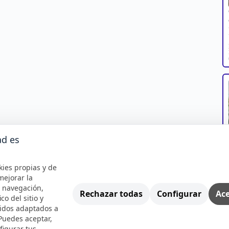
ad es
kies propias y de
mejorar la
e navegación,
Rechazar todas
Configurar
Ace
ico del sitio y
nidos adaptados a
 Puedes aceptar,
figurar tus