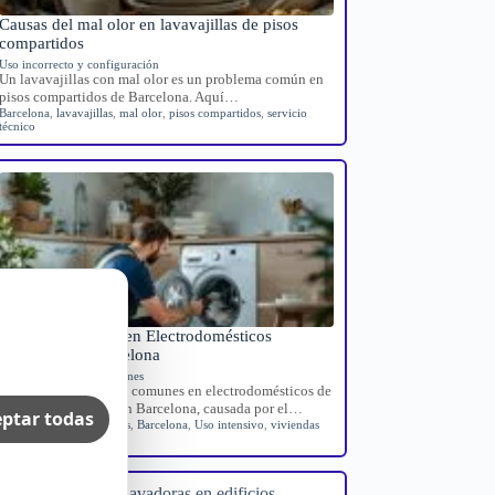
Causas del mal olor en lavavajillas de pisos
compartidos
Uso incorrecto y configuración
Un lavavajillas con mal olor es un problema común en
pisos compartidos de Barcelona. Aquí…
Barcelona
,
lavavajillas
,
mal olor
,
pisos compartidos
,
servicio
técnico
Averías Comunes en Electrodomésticos
Turísticos en Barcelona
Averías domésticas comunes
Guía sobre las averías comunes en electrodomésticos de
viviendas turísticas en Barcelona, causada por el…
ptar todas
Averías electrodomésticos
,
Barcelona
,
Uso intensivo
,
viviendas
turísticas