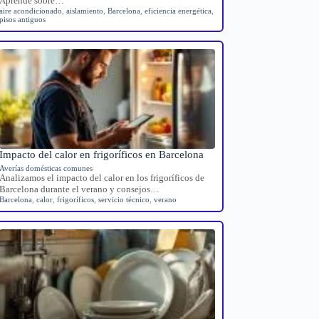
Aprende sobre…
aire acondicionado
,
aislamiento
,
Barcelona
,
eficiencia energética
,
pisos antiguos
Impacto del calor en frigoríficos en Barcelona
Averías domésticas comunes
Analizamos el impacto del calor en los frigoríficos de
Barcelona durante el verano y consejos…
Barcelona
,
calor
,
frigoríficos
,
servicio técnico
,
verano