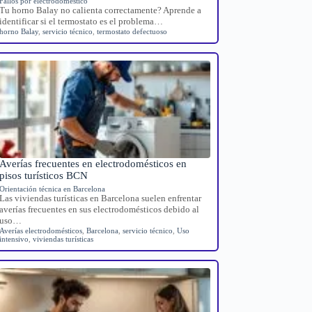
Fallos por electrodoméstico
Tu horno Balay no calienta correctamente? Aprende a
identificar si el termostato es el problema…
horno Balay
,
servicio técnico
,
termostato defectuoso
Averías frecuentes en electrodomésticos en
pisos turísticos BCN
Orientación técnica en Barcelona
Las viviendas turísticas en Barcelona suelen enfrentar
averías frecuentes en sus electrodomésticos debido al
uso…
Averías electrodomésticos
,
Barcelona
,
servicio técnico
,
Uso
intensivo
,
viviendas turísticas