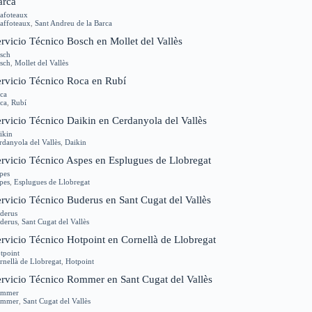
arca
afoteaux
affoteaux
,
Sant Andreu de la Barca
rvicio Técnico Bosch en Mollet del Vallès
sch
sch
,
Mollet del Vallès
ervicio Técnico Roca en Rubí
ca
ca
,
Rubí
rvicio Técnico Daikin en Cerdanyola del Vallès
ikin
rdanyola del Vallès
,
Daikin
ervicio Técnico Aspes en Esplugues de Llobregat
pes
pes
,
Esplugues de Llobregat
rvicio Técnico Buderus en Sant Cugat del Vallès
derus
derus
,
Sant Cugat del Vallès
rvicio Técnico Hotpoint en Cornellà de Llobregat
tpoint
rnellà de Llobregat
,
Hotpoint
ervicio Técnico Rommer en Sant Cugat del Vallès
ommer
ommer
,
Sant Cugat del Vallès