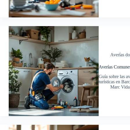
Averías d
Averías Comunes 
Guía sobre las a
turísticas en Bar
Marc Vidal