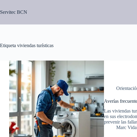
Saltar
al
Servitec BCN
contenido
Etiqueta
viviendas turísticas
Orientació
Averías frecuent
Las viviendas tur
en sus electrodom
prevenir las fall
Marc Vidal