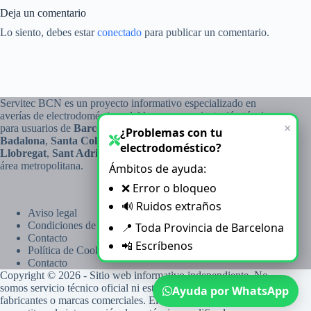
Deja un comentario
Lo siento, debes estar
conectado
para publicar un comentario.
Servitec BCN es un proyecto informativo especializado en
averías de electrodomésticos del hogar, con orientación técnica
×
para usuarios de
Barcelona
,
L’Hospitalet de Llobregat
,
¿Problemas con tu
Badalona
,
Santa Coloma de Gramenet
,
Cornellà de
electrodoméstico?
Llobregat
,
Sant Adrià de Besòs
,
El Prat de Llobregat
y el
área metropolitana.
Ámbitos de ayuda:
❌ Error o bloqueo
🔊 Ruidos extraños
Aviso legal
Condiciones de uso
📍 Toda Provincia de Barcelona
Contacto
📲 Escríbenos
Política de Cookies
Contacto
Copyright © 2026 - Sitio web informativo independiente. No
somos servicio técnico oficial ni estamos vinculados a
Ayuda por WhatsApp
fabricantes o marcas comerciales. El contenido es orientativo y