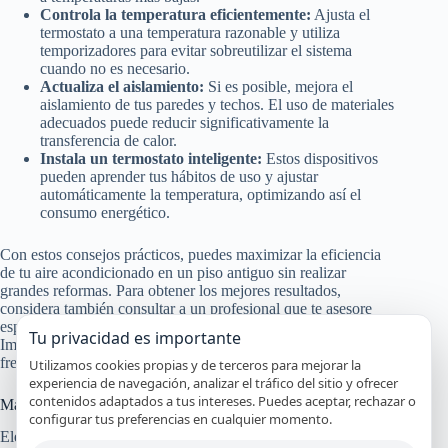
Controla la temperatura eficientemente:
Ajusta el
termostato a una temperatura razonable y utiliza
temporizadores para evitar sobreutilizar el sistema
cuando no es necesario.
Actualiza el aislamiento:
Si es posible, mejora el
aislamiento de tus paredes y techos. El uso de materiales
adecuados puede reducir significativamente la
transferencia de calor.
Instala un termostato inteligente:
Estos dispositivos
pueden aprender tus hábitos de uso y ajustar
automáticamente la temperatura, optimizando así el
consumo energético.
Con estos consejos prácticos, puedes maximizar la eficiencia
de tu aire acondicionado en un piso antiguo sin realizar
grandes reformas. Para obtener los mejores resultados,
considera también consultar a un profesional que te asesore
específicamente basado en las características de tu vivienda.
Tu privacidad es importante
Implementando estas mejoras, disfrutarás de un ambiente más
fresco y confortable sin gastar de más.
Utilizamos cookies propias y de terceros para mejorar la
experiencia de navegación, analizar el tráfico del sitio y ofrecer
contenidos adaptados a tus intereses. Puedes aceptar, rechazar o
Materiales de aislamiento recomendados
configurar tus preferencias en cualquier momento.
Elegir los materiales de aislamiento adecuados es crucial para