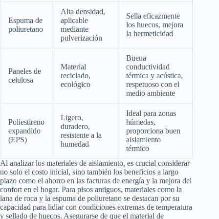
Alta densidad,
Sella eficazmente
Espuma de
aplicable
los huecos, mejora
poliuretano
mediante
la hermeticidad
pulverización
Buena
Material
conductividad
Paneles de
reciclado,
térmica y acústica,
celulosa
ecológico
respetuoso con el
medio ambiente
Ideal para zonas
Ligero,
Poliestireno
húmedas,
duradero,
expandido
proporciona buen
resistente a la
(EPS)
aislamiento
humedad
térmico
Al analizar los materiales de aislamiento, es crucial considerar
no solo el costo inicial, sino también los beneficios a largo
plazo como el ahorro en las facturas de energía y la mejora del
confort en el hogar. Para pisos antiguos, materiales como la
lana de roca y la espuma de poliuretano se destacan por su
capacidad para lidiar con condiciones extremas de temperatura
y sellado de huecos. Asegurarse de que el material de