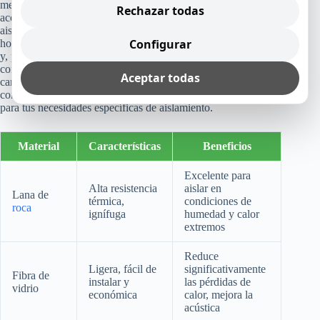
mejorar la eficiencia energética de los sistemas de aire
Rechazar todas
acondicionado en pisos antiguos de Barcelona. Un buen
aislamiento contribuye a mantener la
temperatura estable
en el
Configurar
hogar, lo que reduce la carga de trabajo del aire acondicionado
y, por tanto, el consumo de energía. se presenta una tabla
comparativa de materiales de aislamiento populares, sus
Aceptar todas
características principales y los beneficios que ofrecen. Este
conocimiento puede guiarte en la elección del mejor material
para tus necesidades específicas de aislamiento.
Material
Características
Beneficios
Excelente para
Alta resistencia
aislar en
Lana de
térmica,
condiciones de
roca
ignífuga
humedad y calor
extremos
Reduce
Ligera, fácil de
significativamente
Fibra de
instalar y
las pérdidas de
vidrio
económica
calor, mejora la
acústica