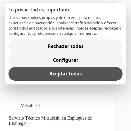
Tu privacidad es importante
Utilizamos cookies propias y de terceros para mejorar la
Mitsubishi
experiencia de navegación, analizar el tráfico del sitio y ofrecer
contenidos adaptados a tus intereses. Puedes aceptar, rechazar o
Servicio Técnico Mitsubishi en Mollet del Vallès
configurar tus preferencias en cualquier momento.
Servicio Técnico y Reparación Mitsubishi.
Rechazar todas
Especialistas en Mollet del Vallès Desde Mollet del
Vallès y para toda la provincia puede solicitar
nuestro Servicio Técnico y de Reparación de
Configurar
electrodomésticos Mitsubishi. Nuestra empresa con
más de 20 años de experiencia, le…
Aceptar todas
Marc Vidal Pujol
15 noviembre, 2025
Mitsubishi
Servicio Técnico Mitsubishi en Esplugues de
Llobregat