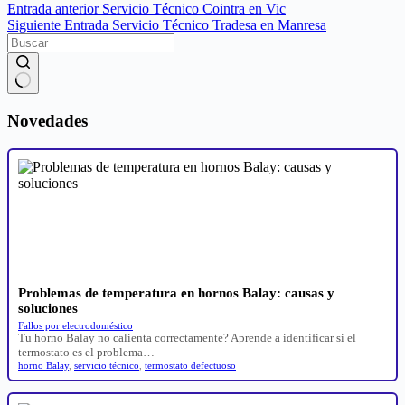
Entrada
anterior
Servicio Técnico Cointra en Vic
Siguiente
Entrada
Servicio Técnico Tradesa en Manresa
Sin
resultados
Novedades
Problemas de temperatura en hornos Balay: causas y
soluciones
Fallos por electrodoméstico
Tu horno Balay no calienta correctamente? Aprende a identificar si el
termostato es el problema…
horno Balay
,
servicio técnico
,
termostato defectuoso