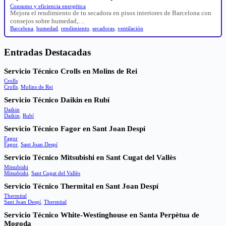
Consumo y eficiencia energética
Mejora el rendimiento de tu secadora en pisos interiores de Barcelona con
consejos sobre humedad,…
Barcelona
,
humedad
,
rendimiento
,
secadoras
,
ventilación
Entradas Destacadas
Servicio Técnico Crolls en Molins de Rei
Crolls
Crolls
,
Molins de Rei
Servicio Técnico Daikin en Rubí
Daikin
Daikin
,
Rubí
Servicio Técnico Fagor en Sant Joan Despí
Fagor
Fagor
,
Sant Joan Despí
Servicio Técnico Mitsubishi en Sant Cugat del Vallès
Mitsubishi
Mitsubishi
,
Sant Cugat del Vallès
Servicio Técnico Thermital en Sant Joan Despí
Thermital
Sant Joan Despí
,
Thermital
Servicio Técnico White-Westinghouse en Santa Perpètua de
Mogoda