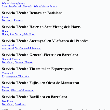
White-Westinghouse
Santa Perpètua de Mogoda
,
White-Westinghouse
Servicio Técnico Renova en Badalona
Renova
Badalona
,
Renova
Servicio Técnico Haier en Sant Vicenç dels Horts
Haier
Haier
,
Sant Vicenç dels Horts
Servicio Técnico Atermycal en Vilafranca del Penedès
Atermycal
Atermycal
,
Vilafranca del Penedès
Servicio Técnico General-Electric en Barcelona
General-Electric
Barcelona
,
General-Electric
Servicio Técnico Thermital en Esparreguera
Thermital
Esparreguera
,
Thermital
Servicio Técnico Fujitsu en Olesa de Montserrat
Fujitsu
Fujitsu
,
Olesa de Montserrat
Servicio Técnico BaxiRoca en Barcelona
BaxiRoca
Barcelona
,
BaxiRoca