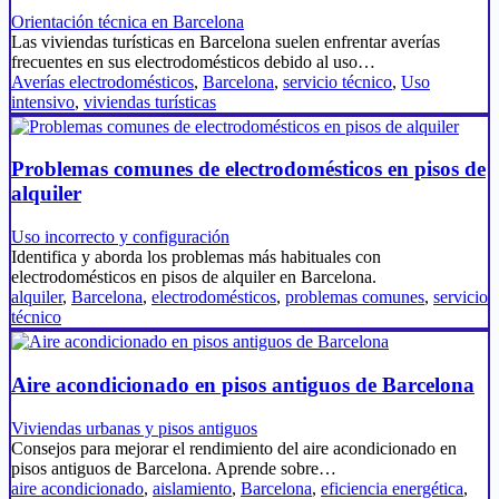
Orientación técnica en Barcelona
Las viviendas turísticas en Barcelona suelen enfrentar averías
frecuentes en sus electrodomésticos debido al uso…
Averías electrodomésticos
,
Barcelona
,
servicio técnico
,
Uso
intensivo
,
viviendas turísticas
Problemas comunes de electrodomésticos en pisos de
alquiler
Uso incorrecto y configuración
Identifica y aborda los problemas más habituales con
electrodomésticos en pisos de alquiler en Barcelona.
alquiler
,
Barcelona
,
electrodomésticos
,
problemas comunes
,
servicio
técnico
Aire acondicionado en pisos antiguos de Barcelona
Viviendas urbanas y pisos antiguos
Consejos para mejorar el rendimiento del aire acondicionado en
pisos antiguos de Barcelona. Aprende sobre…
aire acondicionado
,
aislamiento
,
Barcelona
,
eficiencia energética
,