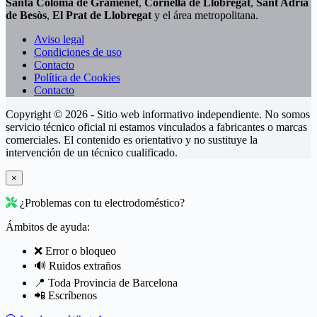
Santa Coloma de Gramenet
,
Cornellà de Llobregat
,
Sant Adrià
de Besòs
,
El Prat de Llobregat
y el área metropolitana.
Aviso legal
Condiciones de uso
Contacto
Política de Cookies
Contacto
Copyright © 2026 - Sitio web informativo independiente. No somos
servicio técnico oficial ni estamos vinculados a fabricantes o marcas
comerciales. El contenido es orientativo y no sustituye la
intervención de un técnico cualificado.
×
¿Problemas con tu electrodoméstico?
Ámbitos de ayuda:
❌ Error o bloqueo
🔊 Ruidos extraños
📍 Toda Provincia de Barcelona
📲 Escríbenos