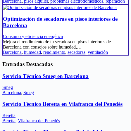
Barcelona
,
pisos alquiler
,
problemas electrodomésticos
,
reparación
Optimización de secadoras en pisos interiores de
Barcelona
Consumo y eficiencia energética
Mejora el rendimiento de tu secadora en pisos interiores de
Barcelona con consejos sobre humedad,…
Barcelona
,
humedad
,
rendimiento
,
secadoras
,
ventilación
Entradas Destacadas
Servicio Técnico Smeg en Barcelona
Smeg
Barcelona
,
Smeg
Servicio Técnico Beretta en Vilafranca del Penedès
Beretta
Beretta
,
Vilafranca del Penedès