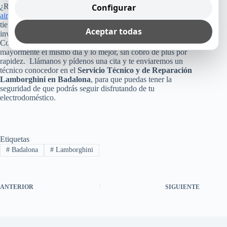
Configurar
¿Recuerdas cuánto costó tu refrigerador, lavadora, lavavajillas,
aire acondicionado
o cualquier otro equipo Lamborghini que
tienes en tu casa, empresa u oficina? Pues, no arriesgues esa
Aceptar todas
inversión, poniendo tu aparato en manos inexperta.
Consúltanos, ya que como te dijimos arriba, te reparamos
mayormente el mismo día y lo mejor, sin cobro de plus por
rapidez. Llámanos y pídenos una cita y te enviaremos un
técnico conocedor en el
Servicio Técnico y de Reparación
Lamborghini en Badalona
, para que puedas tener la
seguridad de que podrás seguir disfrutando de tu
electrodoméstico.
Etiquetas
#
Badalona
#
Lamborghini
ANTERIOR
SIGUIENTE