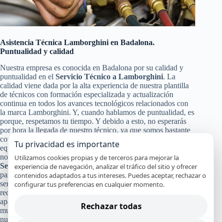
Asistencia Técnica Lamborghini en Badalona.
Puntualidad y calidad
Nuestra empresa es conocida en Badalona por su calidad y
puntualidad en el
Servicio Técnico a Lamborghini
. La
calidad viene dada por la alta experiencia de nuestra plantilla
de técnicos con formación especializada y actualización
continua en todos los avances tecnológicos relacionados con
la marca Lamborghini. Y, cuando hablamos de puntualidad, es
porque, respetamos tu tiempo. Y debido a esto, no esperarás
por hora la llegada de nuestro técnico, ya que somos bastante
conocidos por nuestra puntualidad, para poder darte a ti y a tu
Tu privacidad es importante
equipo Lamborghini un servicio de calidad en Badalona. Pero
no solo con eso nos conformamos nuestra calidad en el
Utilizamos cookies propias y de terceros para mejorar la
Servicio Técnico y de Reparación Lamborghini
, también
experiencia de navegación, analizar el tráfico del sitio y ofrecer
pasa por la certificación de nuestros especialistas, nuestro
contenidos adaptados a tus intereses. Puedes aceptar, rechazar o
servicio en el mismo día en la mayoría de los casos y el uso de
configurar tus preferencias en cualquier momento.
recambios originales Lamborghini que garanticen que tu
aparato continuará funcionando con alto rendimiento y por
Rechazar todas
mucho tiempo. Y a todo esto, le damos un broche de oro con
nuestra absoluta y segura garantía por nuestro trabajo.