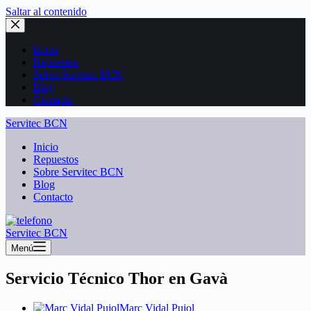
Saltar al contenido
Inicio
Repuestos
Sobre Servitec BCN
Blog
Contacto
Servitec BCN
Inicio
Repuestos
Sobre Servitec BCN
Blog
Contacto
Servitec BCN
Menú
Servicio Técnico Thor en Gavà
Marc Vidal Pujol