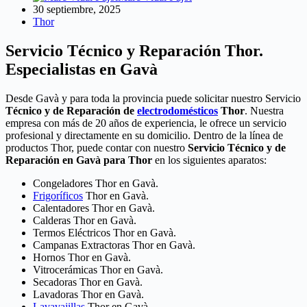
30 septiembre, 2025
Thor
Servicio Técnico y Reparación Thor.
Especialistas en Gavà
Desde Gavà y para toda la provincia puede solicitar nuestro Servicio
Técnico y de Reparación de
electrodomésticos
Thor
. Nuestra
empresa con más de 20 años de experiencia, le ofrece un servicio
profesional y directamente en su domicilio. Dentro de la línea de
productos Thor, puede contar con nuestro
Servicio Técnico y de
Reparación en Gavà para Thor
en los siguientes aparatos:
Congeladores Thor en Gavà.
Frigoríficos
Thor en Gavà.
Calentadores Thor en Gavà.
Calderas Thor en Gavà.
Termos Eléctricos Thor en Gavà.
Campanas Extractoras Thor en Gavà.
Hornos Thor en Gavà.
Vitrocerámicas Thor en Gavà.
Secadoras Thor en Gavà.
Lavadoras Thor en Gavà.
Lavavajillas
Thor en Gavà.