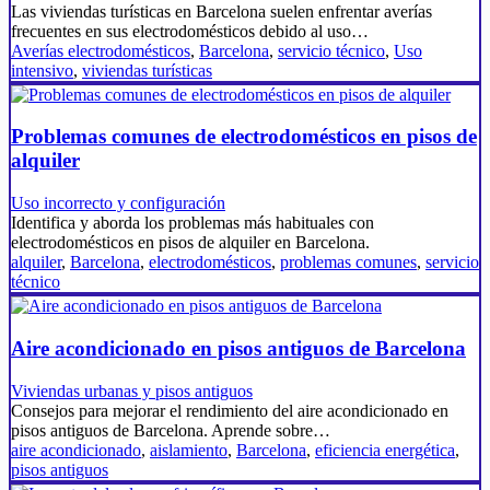
Las viviendas turísticas en Barcelona suelen enfrentar averías
frecuentes en sus electrodomésticos debido al uso…
Averías electrodomésticos
,
Barcelona
,
servicio técnico
,
Uso
intensivo
,
viviendas turísticas
Problemas comunes de electrodomésticos en pisos de
alquiler
Uso incorrecto y configuración
Identifica y aborda los problemas más habituales con
electrodomésticos en pisos de alquiler en Barcelona.
alquiler
,
Barcelona
,
electrodomésticos
,
problemas comunes
,
servicio
técnico
Aire acondicionado en pisos antiguos de Barcelona
Viviendas urbanas y pisos antiguos
Consejos para mejorar el rendimiento del aire acondicionado en
pisos antiguos de Barcelona. Aprende sobre…
aire acondicionado
,
aislamiento
,
Barcelona
,
eficiencia energética
,
pisos antiguos