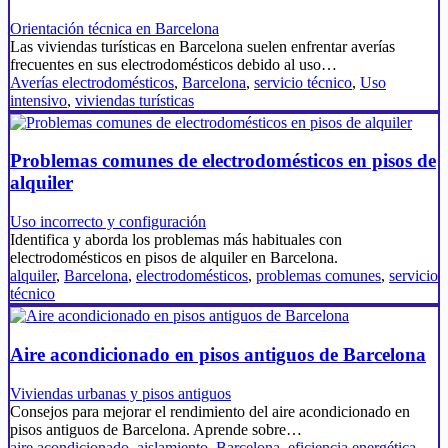
Orientación técnica en Barcelona
Las viviendas turísticas en Barcelona suelen enfrentar averías
frecuentes en sus electrodomésticos debido al uso…
Averías electrodomésticos
,
Barcelona
,
servicio técnico
,
Uso
intensivo
,
viviendas turísticas
Problemas comunes de electrodomésticos en pisos de
alquiler
Uso incorrecto y configuración
Identifica y aborda los problemas más habituales con
electrodomésticos en pisos de alquiler en Barcelona.
alquiler
,
Barcelona
,
electrodomésticos
,
problemas comunes
,
servicio
técnico
Aire acondicionado en pisos antiguos de Barcelona
Viviendas urbanas y pisos antiguos
Consejos para mejorar el rendimiento del aire acondicionado en
pisos antiguos de Barcelona. Aprende sobre…
aire acondicionado
,
aislamiento
,
Barcelona
,
eficiencia energética
,