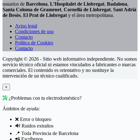
usuarios de
Barcelona
,
L’Hospitalet de Llobregat
,
Badalona
,
Santa Coloma de Gramenet
,
Cornellà de Llobregat
,
Sant Adrià
de Besòs
,
El Prat de Llobregat
y el área metropolitana.
Aviso legal
Condiciones de uso
Contacto
Política de Cookies
Contacto
Copyright © 2026 - Sitio web informativo independiente. No somos
servicio técnico oficial ni estamos vinculados a fabricantes o marcas
comerciales. El contenido es orientativo y no sustituye la
intervención de un técnico cualificado.
×
¿Problemas con tu electrodoméstico?
Ámbitos de ayuda:
❌ Error o bloqueo
🔊 Ruidos extraños
📍 Toda Provincia de Barcelona
📲 Escríbenos