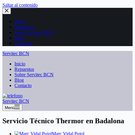
Saltar al contenido
Inicio
Repuestos
Sobre Servitec BCN
Blog
Contacto
Servitec BCN
Inicio
Repuestos
Sobre Servitec BCN
Blog
Contacto
Servitec BCN
Menú
Servicio Técnico Thermor en Badalona
Marc Vidal Pujol