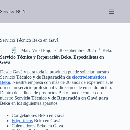
Saltar
al
Servitec BCN
contenido
Servicio Técnico Beko en Gavà
Marc Vidal Pujol
30 septiembre, 2025
Beko
Servicio Técnico y Reparación Beko. Especialistas en
Gavà
Desde Gavà y para toda la provincia puede solicitar nuestro
Servicio
Técnico y de Reparación de
electrodomésticos
Beko
. Nuestra empresa con más de 20 años de experiencia, le
ofrece un servicio profesional y directamente en su domicilio.
Dentro de la línea de productos Beko, puede contar con
nuestro
Servicio Técnico y de Reparación en Gavà para
Beko
en los siguientes aparatos:
Congeladores Beko en Gavà.
Frigoríficos
Beko en Gavà.
Calentadores Beko en Gavà.