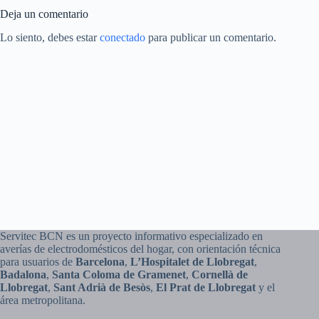
Deja un comentario
Lo siento, debes estar
conectado
para publicar un comentario.
Servitec BCN es un proyecto informativo especializado en
averías de electrodomésticos del hogar, con orientación técnica
para usuarios de
Barcelona
,
L’Hospitalet de Llobregat
,
Badalona
,
Santa Coloma de Gramenet
,
Cornellà de
Llobregat
,
Sant Adrià de Besòs
,
El Prat de Llobregat
y el
área metropolitana.