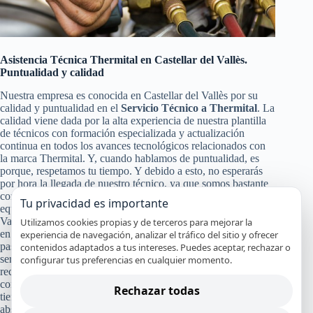
Asistencia Técnica Thermital en Castellar del Vallès.
Puntualidad y calidad
Nuestra empresa es conocida en Castellar del Vallès por su
calidad y puntualidad en el
Servicio Técnico a Thermital
. La
calidad viene dada por la alta experiencia de nuestra plantilla
de técnicos con formación especializada y actualización
continua en todos los avances tecnológicos relacionados con
la marca Thermital. Y, cuando hablamos de puntualidad, es
porque, respetamos tu tiempo. Y debido a esto, no esperarás
por hora la llegada de nuestro técnico, ya que somos bastante
conocidos por nuestra puntualidad, para poder darte a ti y a tu
Tu privacidad es importante
equipo Thermital un servicio de calidad en Castellar del
Vallès. Pero no solo con eso nos conformamos nuestra calidad
Utilizamos cookies propias y de terceros para mejorar la
en el
Servicio Técnico y de Reparación Thermital
, también
experiencia de navegación, analizar el tráfico del sitio y ofrecer
pasa por la certificación de nuestros especialistas, nuestro
contenidos adaptados a tus intereses. Puedes aceptar, rechazar o
servicio en el mismo día en la mayoría de los casos y el uso de
configurar tus preferencias en cualquier momento.
recambios originales Thermital que garanticen que tu aparato
continuará funcionando con alto rendimiento y por mucho
Rechazar todas
tiempo. Y a todo esto, le damos un broche de oro con nuestra
absoluta y segura garantía por nuestro trabajo.