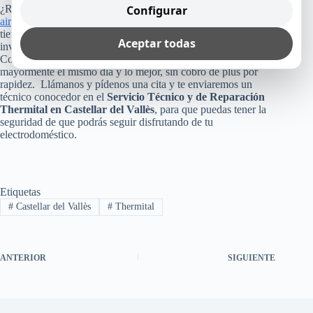
Configurar
¿Recuerdas cuánto costó tu refrigerador, lavadora, lavavajillas,
aire acondicionado
o cualquier otro equipo Thermital que
tienes en tu casa, empresa u oficina? Pues, no arriesgues esa
Aceptar todas
inversión, poniendo tu aparato en manos inexperta.
Consúltanos, ya que como te dijimos arriba, te reparamos
mayormente el mismo día y lo mejor, sin cobro de plus por
rapidez. Llámanos y pídenos una cita y te enviaremos un
técnico conocedor en el
Servicio Técnico y de Reparación
Thermital en Castellar del Vallès
, para que puedas tener la
seguridad de que podrás seguir disfrutando de tu
electrodoméstico.
Etiquetas
#
Castellar del Vallès
#
Thermital
ANTERIOR
SIGUIENTE