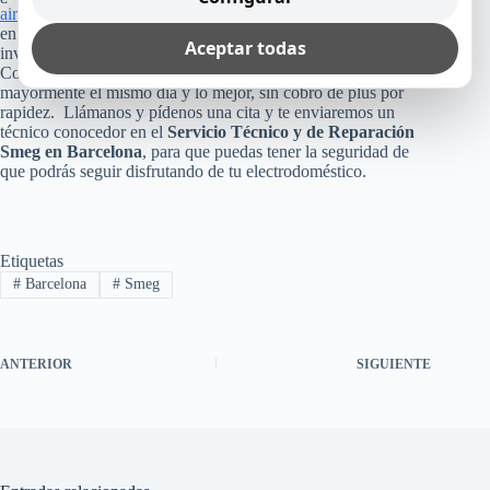
aire acondicionado
o cualquier otro equipo Smeg que tienes
en tu casa, empresa u oficina? Pues, no arriesgues esa
Aceptar todas
inversión, poniendo tu aparato en manos inexperta.
Consúltanos, ya que como te dijimos arriba, te reparamos
mayormente el mismo día y lo mejor, sin cobro de plus por
rapidez. Llámanos y pídenos una cita y te enviaremos un
técnico conocedor en el
Servicio Técnico y de Reparación
Smeg en Barcelona
, para que puedas tener la seguridad de
que podrás seguir disfrutando de tu electrodoméstico.
Etiquetas
#
Barcelona
#
Smeg
ANTERIOR
SIGUIENTE