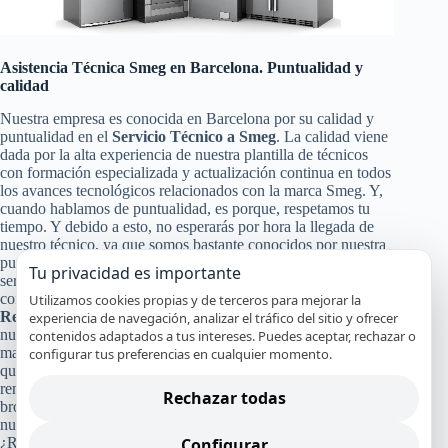
Asistencia Técnica Smeg en Barcelona. Puntualidad y
calidad
Nuestra empresa es conocida en Barcelona por su calidad y
puntualidad en el
Servicio Técnico a Smeg
. La calidad viene
dada por la alta experiencia de nuestra plantilla de técnicos
con formación especializada y actualización continua en todos
los avances tecnológicos relacionados con la marca Smeg. Y,
cuando hablamos de puntualidad, es porque, respetamos tu
tiempo. Y debido a esto, no esperarás por hora la llegada de
nuestro técnico, ya que somos bastante conocidos por nuestra
puntualidad, para poder darte a ti y a tu equipo Smeg un
Tu privacidad es importante
servicio de calidad en Barcelona. Pero no solo con eso nos
conformamos nuestra calidad en el
Servicio Técnico y de
Utilizamos cookies propias y de terceros para mejorar la
Reparación Smeg
, también pasa por la certificación de
experiencia de navegación, analizar el tráfico del sitio y ofrecer
nuestros especialistas, nuestro servicio en el mismo día en la
contenidos adaptados a tus intereses. Puedes aceptar, rechazar o
mayoría de los casos y el uso de recambios originales Smeg
configurar tus preferencias en cualquier momento.
que garanticen que tu aparato continuará funcionando con alto
rendimiento y por mucho tiempo. Y a todo esto, le damos un
Rechazar todas
broche de oro con nuestra absoluta y segura garantía por
nuestro trabajo.
Configurar
¿Recuerdas cuánto costó tu refrigerador, lavadora, lavavajillas,