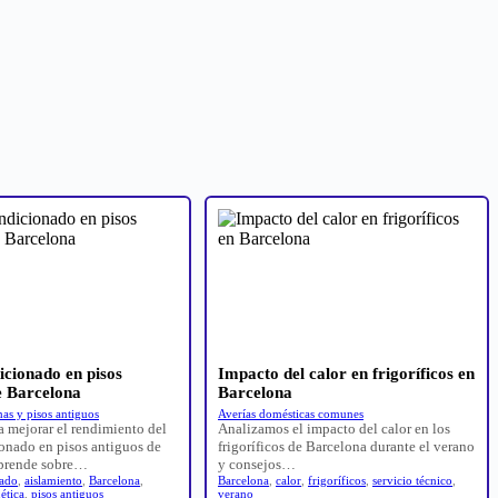
icionado en pisos
Impacto del calor en frigoríficos en
e Barcelona
Barcelona
as y pisos antiguos
Averías domésticas comunes
a mejorar el rendimiento del
Analizamos el impacto del calor en los
ionado en pisos antiguos de
frigoríficos de Barcelona durante el verano
Aprende sobre…
y consejos…
nado
,
aislamiento
,
Barcelona
,
Barcelona
,
calor
,
frigoríficos
,
servicio técnico
,
ética
,
pisos antiguos
verano