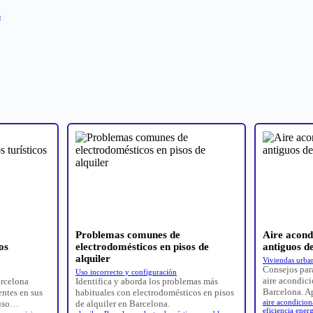
s
Problemas comunes de
Aire acond
os
electrodomésticos en pisos de
antiguos d
alquiler
Viviendas urban
Consejos par
Uso incorrecto y configuración
aire acondic
arcelona
Identifica y aborda los problemas más
Barcelona. 
entes en sus
habituales con electrodomésticos en pisos
aire acondicio
 uso…
de alquiler en Barcelona.
eficiencia energ