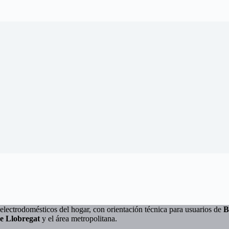
electrodomésticos del hogar, con orientación técnica para usuarios de
B
de Llobregat
y el área metropolitana.