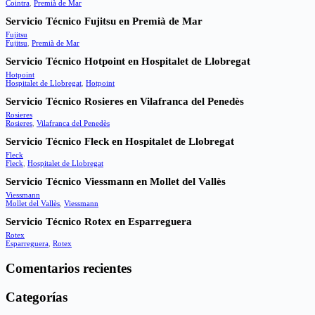
Cointra
,
Premià de Mar
Servicio Técnico Fujitsu en Premià de Mar
Fujitsu
Fujitsu
,
Premià de Mar
Servicio Técnico Hotpoint en Hospitalet de Llobregat
Hotpoint
Hospitalet de Llobregat
,
Hotpoint
Servicio Técnico Rosieres en Vilafranca del Penedès
Rosieres
Rosieres
,
Vilafranca del Penedès
Servicio Técnico Fleck en Hospitalet de Llobregat
Fleck
Fleck
,
Hospitalet de Llobregat
Servicio Técnico Viessmann en Mollet del Vallès
Viessmann
Mollet del Vallès
,
Viessmann
Servicio Técnico Rotex en Esparreguera
Rotex
Esparreguera
,
Rotex
Comentarios recientes
Categorías