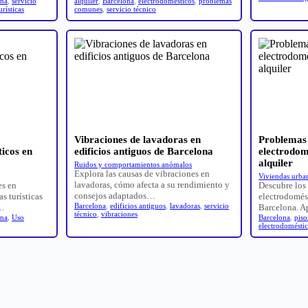
ona
,
servicio
alquiler
,
Barcelona
,
electrodomésticos
,
problemas
urísticas
comunes
,
servicio técnico
Vibraciones de lavadoras en
Problemas 
ticos en
edificios antiguos de Barcelona
electrodom
alquiler
Ruidos y comportamientos anómalos
Explora las causas de vibraciones en
Viviendas urban
lavadoras, cómo afecta a su rendimiento y
es en
Descubre los 
consejos adaptados…
s turísticas
electrodomést
Barcelona
,
edificios antiguos
,
lavadoras
,
servicio
l…
Barcelona. 
técnico
,
vibraciones
ona
,
Uso
Barcelona
,
piso
electrodomésti