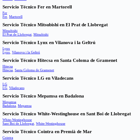
Servicio Técnico Fer en Martorell
Fer
Fer
,
Martorell
Servicio Técnico Mitsubishi en El Prat de Llobregat
Mitsubishi
El Prat de Llobregat
,
Mitsubishi
Servicio Técnico Lynx en Vilanova i la Geltrú
Lynx
Lynx
,
Vilanova i la Geltrú
Servicio Técnico Hitecsa en Santa Coloma de Gramenet
Hitecsa
Hitecsa
,
Santa Coloma de Gramenet
Servicio Técnico LG en Viladecans
LG
LG
,
Viladecans
Servicio Técnico Mepamsa en Badalona
Mepamsa
Badalona
,
Mepamsa
Servicio Técnico White-Westinghouse en Sant Boi de Llobregat
White-Westinghouse
Sant Boi de Llobregat
,
White-Westinghouse
Servicio Técnico Cointra en Premià de Mar
Cointra