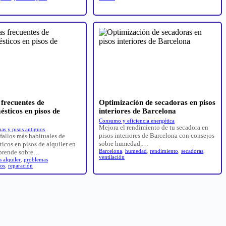
frecuentes de
Optimización de secadoras en pisos
ésticos en pisos de
interiores de Barcelona
Consumo y eficiencia energética
Mejora el rendimiento de tu secadora en
as y pisos antiguos
pisos interiores de Barcelona con consejos
fallos más habituales de
sobre humedad,…
icos en pisos de alquiler en
Barcelona
,
humedad
,
rendimiento
,
secadoras
,
Aprende sobre…
ventilación
s alquiler
,
problemas
cos
,
reparación