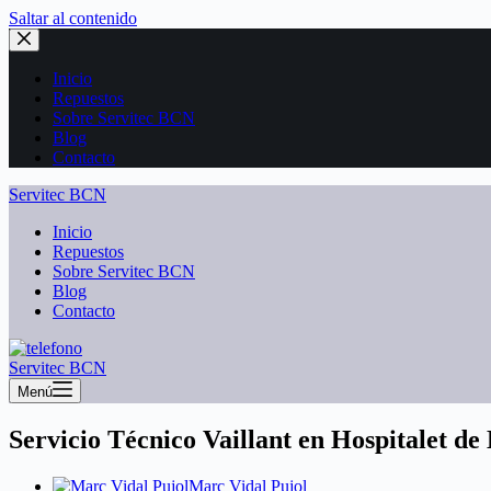
Saltar al contenido
Inicio
Repuestos
Sobre Servitec BCN
Blog
Contacto
Servitec BCN
Inicio
Repuestos
Sobre Servitec BCN
Blog
Contacto
Servitec BCN
Menú
Servicio Técnico Vaillant en Hospitalet de
Marc Vidal Pujol