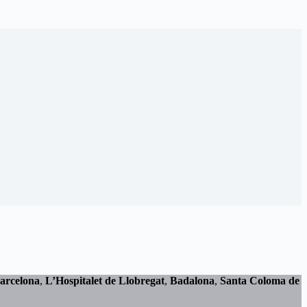
arcelona
,
L’Hospitalet de Llobregat
,
Badalona
,
Santa Coloma de