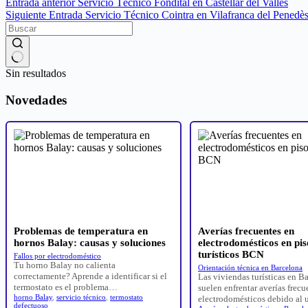
Entrada
anterior
Servicio Técnico Fondital en Castellar del Vallès
Siguiente
Entrada
Servicio Técnico Cointra en Vilafranca del Penedè
Sin resultados
Novedades
Problemas de temperatura en
Averías frecuentes en
hornos Balay: causas y soluciones
electrodomésticos en pis
turísticos BCN
Fallos por electrodoméstico
Tu horno Balay no calienta
Orientación técnica en Barcelona
correctamente? Aprende a identificar si el
Las viviendas turísticas en B
termostato es el problema…
suelen enfrentar averías frecu
horno Balay
,
servicio técnico
,
termostato
electrodomésticos debido al
defectuoso