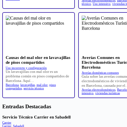
Averías electrodomésticos
,
Barcel
técnico
,
Uso intensivo
,
viviendas t
Causas del mal olor en lavavajillas
Averías Comunes en
de pisos compartidos
Electrodomésticos Turís
Barcelona
Uso incorrecto y configuración
Un lavavajillas con mal olor es un
Averías domésticas comunes
problema común en pisos compartidos de
Guía sobre las averías comun
Barcelona. Aquí…
electrodomésticos de vivienda
Barcelona
,
lavavajillas
,
mal olor
,
pisos
en Barcelona, causada por e
compartidos
,
servicio técnico
Averías electrodomésticos
,
Barcel
intensivo
,
viviendas turísticas
Entradas Destacadas
Servicio Técnico Carrier en Sabadell
Carrier
Carrier
,
Sabadell