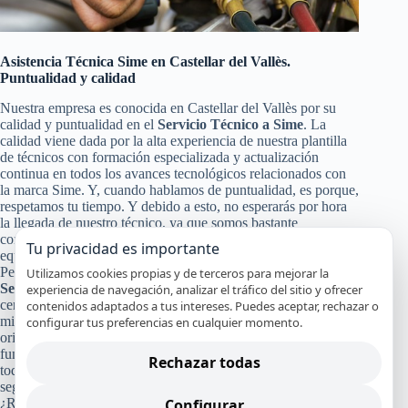
Asistencia Técnica Sime en Castellar del Vallès.
Puntualidad y calidad
Nuestra empresa es conocida en Castellar del Vallès por su
calidad y puntualidad en el
Servicio Técnico a Sime
. La
calidad viene dada por la alta experiencia de nuestra plantilla
de técnicos con formación especializada y actualización
continua en todos los avances tecnológicos relacionados con
la marca Sime. Y, cuando hablamos de puntualidad, es porque,
respetamos tu tiempo. Y debido a esto, no esperarás por hora
la llegada de nuestro técnico, ya que somos bastante
conocidos por nuestra puntualidad, para poder darte a ti y a tu
Tu privacidad es importante
equipo Sime un servicio de calidad en Castellar del Vallès.
Pero no solo con eso nos conformamos nuestra calidad en el
Utilizamos cookies propias y de terceros para mejorar la
Servicio Técnico y de Reparación Sime
, también pasa por la
experiencia de navegación, analizar el tráfico del sitio y ofrecer
certificación de nuestros especialistas, nuestro servicio en el
contenidos adaptados a tus intereses. Puedes aceptar, rechazar o
mismo día en la mayoría de los casos y el uso de recambios
configurar tus preferencias en cualquier momento.
originales Sime que garanticen que tu aparato continuará
funcionando con alto rendimiento y por mucho tiempo. Y a
Rechazar todas
todo esto, le damos un broche de oro con nuestra absoluta y
segura garantía por nuestro trabajo.
Configurar
¿Recuerdas cuánto costó tu refrigerador, lavadora, lavavajillas,