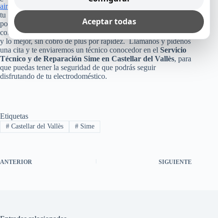
aire acondicionado
o cualquier otro equipo Sime que tienes en
tu casa, empresa u oficina? Pues, no arriesgues esa inversión,
Aceptar todas
poniendo tu aparato en manos inexperta. Consúltanos, ya que
como te dijimos arriba, te reparamos mayormente el mismo día
y lo mejor, sin cobro de plus por rapidez. Llámanos y pídenos
una cita y te enviaremos un técnico conocedor en el
Servicio
Técnico y de Reparación Sime en Castellar del Vallès
, para
que puedas tener la seguridad de que podrás seguir
disfrutando de tu electrodoméstico.
Etiquetas
#
Castellar del Vallès
#
Sime
ANTERIOR
SIGUIENTE