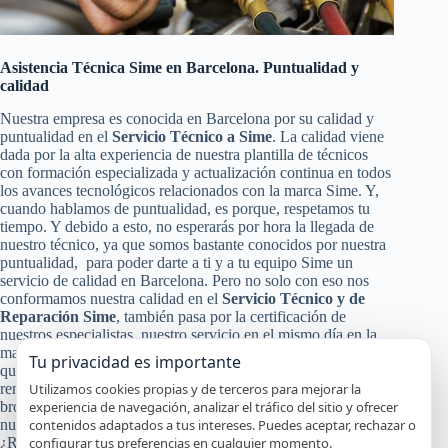
Asistencia Técnica Sime en Barcelona. Puntualidad y
calidad
Nuestra empresa es conocida en Barcelona por su calidad y
puntualidad en el
Servicio Técnico a Sime
. La calidad viene
dada por la alta experiencia de nuestra plantilla de técnicos
con formación especializada y actualización continua en todos
los avances tecnológicos relacionados con la marca Sime. Y,
cuando hablamos de puntualidad, es porque, respetamos tu
tiempo. Y debido a esto, no esperarás por hora la llegada de
nuestro técnico, ya que somos bastante conocidos por nuestra
puntualidad, para poder darte a ti y a tu equipo Sime un
servicio de calidad en Barcelona. Pero no solo con eso nos
conformamos nuestra calidad en el
Servicio Técnico y de
Reparación Sime
, también pasa por la certificación de
nuestros especialistas, nuestro servicio en el mismo día en la
mayoría de los casos y el uso de recambios originales Sime
Tu privacidad es importante
que garanticen que tu aparato continuará funcionando con alto
Utilizamos cookies propias y de terceros para mejorar la
rendimiento y por mucho tiempo. Y a todo esto, le damos un
experiencia de navegación, analizar el tráfico del sitio y ofrecer
broche de oro con nuestra absoluta y segura garantía por
contenidos adaptados a tus intereses. Puedes aceptar, rechazar o
nuestro trabajo.
configurar tus preferencias en cualquier momento.
¿Recuerdas cuánto costó tu refrigerador, lavadora, lavavajillas,