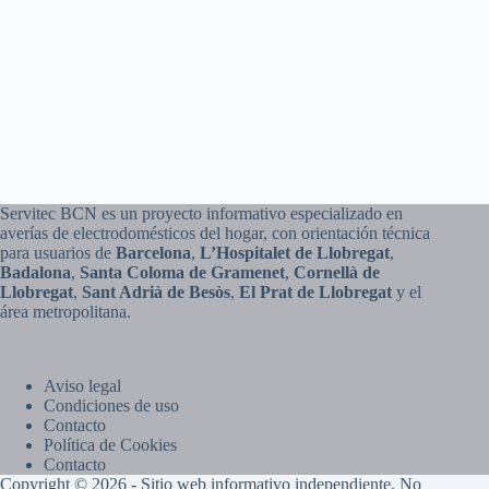
Servitec BCN es un proyecto informativo especializado en
averías de electrodomésticos del hogar, con orientación técnica
para usuarios de
Barcelona
,
L’Hospitalet de Llobregat
,
Badalona
,
Santa Coloma de Gramenet
,
Cornellà de
Llobregat
,
Sant Adrià de Besòs
,
El Prat de Llobregat
y el
área metropolitana.
Aviso legal
Condiciones de uso
Contacto
Política de Cookies
Contacto
Copyright © 2026 - Sitio web informativo independiente. No