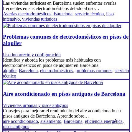
Las viviendas turísticas en Barcelona suelen enfrentar averías
frecuentes en sus electrodomésticos debido al uso…
Averías electrodomésticos
,
Barcelona
,
servicio técnico
,
Uso
intensivo
,
viviendas turísticas
Problemas comunes de electrodomésticos en pisos de
alquiler
Uso incorrecto y configuración
Identifica y aborda los problemas más habituales con
electrodomésticos en pisos de alquiler en Barcelona.
alquiler
,
Barcelona
,
electrodomésticos
,
problemas comunes
,
servicio
técnico
Aire acondicionado en pisos antiguos de Barcelona
Viviendas urbanas y pisos antiguos
Consejos para mejorar el rendimiento del aire acondicionado en
pisos antiguos de Barcelona. Aprende sobre…
aire acondicionado
,
aislamiento
,
Barcelona
,
eficiencia energética
,
pisos antiguos