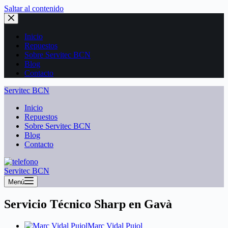
Saltar al contenido
Inicio
Repuestos
Sobre Servitec BCN
Blog
Contacto
Servitec BCN
Inicio
Repuestos
Sobre Servitec BCN
Blog
Contacto
Servitec BCN
Menú
Servicio Técnico Sharp en Gavà
Marc Vidal Pujol