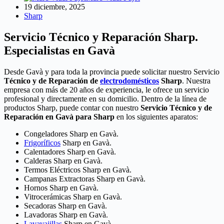
19 diciembre, 2025
Sharp
Servicio Técnico y Reparación Sharp.
Especialistas en Gavà
Desde Gavà y para toda la provincia puede solicitar nuestro Servicio
Técnico y de Reparación de
electrodomésticos
Sharp
. Nuestra
empresa con más de 20 años de experiencia, le ofrece un servicio
profesional y directamente en su domicilio. Dentro de la línea de
productos Sharp, puede contar con nuestro
Servicio Técnico y de
Reparación en Gavà para Sharp
en los siguientes aparatos:
Congeladores Sharp en Gavà.
Frigoríficos
Sharp en Gavà.
Calentadores Sharp en Gavà.
Calderas Sharp en Gavà.
Termos Eléctricos Sharp en Gavà.
Campanas Extractoras Sharp en Gavà.
Hornos Sharp en Gavà.
Vitrocerámicas Sharp en Gavà.
Secadoras Sharp en Gavà.
Lavadoras Sharp en Gavà.
Lavavajillas
Sharp en Gavà.