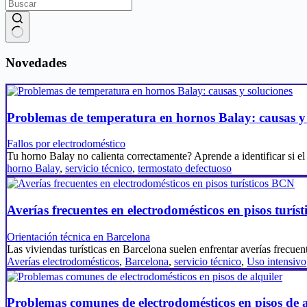
Sin
resultados
Novedades
Problemas de temperatura en hornos Balay: causas y 
Fallos por electrodoméstico
Tu horno Balay no calienta correctamente? Aprende a identificar si e
horno Balay
,
servicio técnico
,
termostato defectuoso
Averías frecuentes en electrodomésticos en pisos turís
Orientación técnica en Barcelona
Las viviendas turísticas en Barcelona suelen enfrentar averías frecue
Averías electrodomésticos
,
Barcelona
,
servicio técnico
,
Uso intensivo
Problemas comunes de electrodomésticos en pisos de a