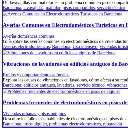
Un lavavajillas con mal olor es un problema común en pisos compar
Barcelona
,
lavavajillas
,
mal olor
,
pisos compartidos
,
servicio técnico
Averías Comunes en Electrodomésticos Turísticos en 
Averías domésticas comunes
Guía sobre las averías comunes en electrodomésticos de viviendas tur
Averías electrodomésticos
,
Barcelona
,
Uso intensivo
,
viviendas turíst
Vibraciones de lavadoras en edificios antiguos de Bar
Ruidos y comportamientos anómalos
Explora las causas de vibraciones en lavadoras, cómo afecta a su re
Barcelona
,
edificios antiguos
,
lavadoras
,
servicio técnico
,
vibraciones
Problemas frecuentes de electrodomésticos en pisos de
Viviendas urbanas y pisos antiguos
Descubre los fallos más habituales de electrodomésticos en pisos de
Barcelona
,
pisos alquiler
,
problemas electrodomésticos
,
reparación