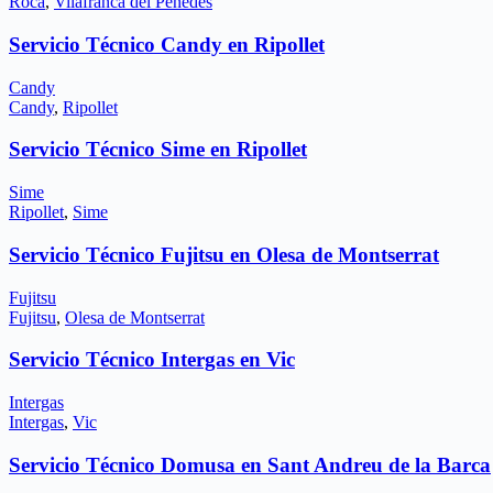
Roca
,
Vilafranca del Penedès
Servicio Técnico Candy en Ripollet
Candy
Candy
,
Ripollet
Servicio Técnico Sime en Ripollet
Sime
Ripollet
,
Sime
Servicio Técnico Fujitsu en Olesa de Montserrat
Fujitsu
Fujitsu
,
Olesa de Montserrat
Servicio Técnico Intergas en Vic
Intergas
Intergas
,
Vic
Servicio Técnico Domusa en Sant Andreu de la Barca