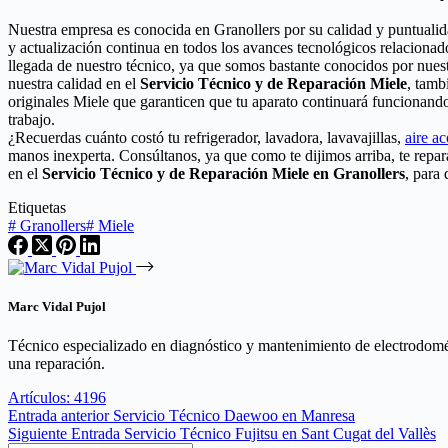
Nuestra empresa es conocida en Granollers por su calidad y puntuali
y actualización continua en todos los avances tecnológicos relacionad
llegada de nuestro técnico, ya que somos bastante conocidos por nuest
nuestra calidad en el
Servicio Técnico y de Reparación Miele
, tamb
originales Miele que garanticen que tu aparato continuará funcionand
trabajo.
¿Recuerdas cuánto costó tu refrigerador, lavadora, lavavajillas,
aire a
manos inexperta. Consúltanos, ya que como te dijimos arriba, te rep
en el
Servicio Técnico y de Reparación Miele en Granollers
, para
Etiquetas
#
Granollers
#
Miele
Marc Vidal Pujol
Técnico especializado en diagnóstico y mantenimiento de electrodomés
una reparación.
Artículos: 4196
Entrada
anterior
Servicio Técnico Daewoo en Manresa
Siguiente
Entrada
Servicio Técnico Fujitsu en Sant Cugat del Vallès