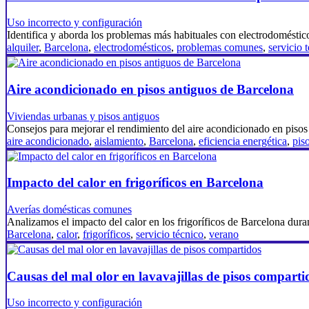
Uso incorrecto y configuración
Identifica y aborda los problemas más habituales con electrodoméstico
alquiler
,
Barcelona
,
electrodomésticos
,
problemas comunes
,
servicio 
Aire acondicionado en pisos antiguos de Barcelona
Viviendas urbanas y pisos antiguos
Consejos para mejorar el rendimiento del aire acondicionado en pis
aire acondicionado
,
aislamiento
,
Barcelona
,
eficiencia energética
,
pis
Impacto del calor en frigoríficos en Barcelona
Averías domésticas comunes
Analizamos el impacto del calor en los frigoríficos de Barcelona dur
Barcelona
,
calor
,
frigoríficos
,
servicio técnico
,
verano
Causas del mal olor en lavavajillas de pisos comparti
Uso incorrecto y configuración