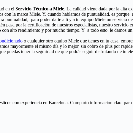
dad en el
Servicio Técnico a Miele
. La calidad viene dada por la alta e
os con la marca Miele. Y, cuando hablamos de puntualidad, es porque, r
ra puntualidad, para poder darte a ti y a tu equipo Miele un servicio 
ién pasa por la certificación de nuestros especialistas, nuestro servicio
o con alto rendimiento y por mucho tiempo. Y a todo esto, le damos un 
condicionado
o cualquier otro equipo Miele que tienes en tu casa, empres
aramos mayormente el mismo día y lo mejor, sin cobro de plus por rapid
 que puedas tener la seguridad de que podrás seguir disfrutando de tu el
ticos con experiencia en Barcelona. Comparto información clara para ay