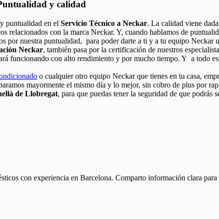
Puntualidad y calidad
 y puntualidad en el
Servicio Técnico a Neckar
. La calidad viene dada
icos relacionados con la marca Neckar. Y, cuando hablamos de puntualid
os por nuestra puntualidad, para poder darte a ti y a tu equipo Neckar 
ración Neckar
, también pasa por la certificación de nuestros especialist
ará funcionando con alto rendimiento y por mucho tiempo. Y a todo est
condicionado
o cualquier otro equipo Neckar que tienes en tu casa, empr
eparamos mayormente el mismo día y lo mejor, sin cobro de plus por ra
ellà de Llobregat
, para que puedas tener la seguridad de que podrás s
ticos con experiencia en Barcelona. Comparto información clara para ay