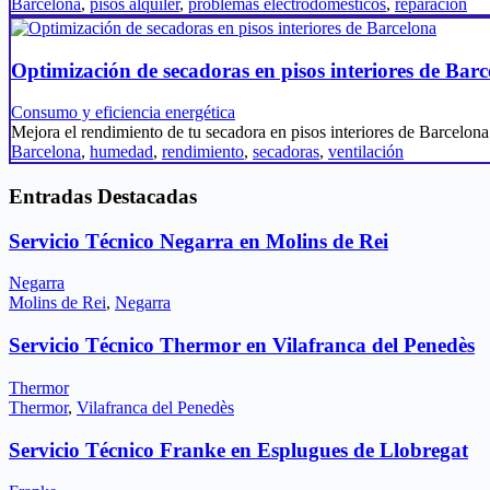
Barcelona
,
pisos alquiler
,
problemas electrodomésticos
,
reparación
Optimización de secadoras en pisos interiores de Bar
Consumo y eficiencia energética
Mejora el rendimiento de tu secadora en pisos interiores de Barcel
Barcelona
,
humedad
,
rendimiento
,
secadoras
,
ventilación
Entradas Destacadas
Servicio Técnico Negarra en Molins de Rei
Negarra
Molins de Rei
,
Negarra
Servicio Técnico Thermor en Vilafranca del Penedès
Thermor
Thermor
,
Vilafranca del Penedès
Servicio Técnico Franke en Esplugues de Llobregat