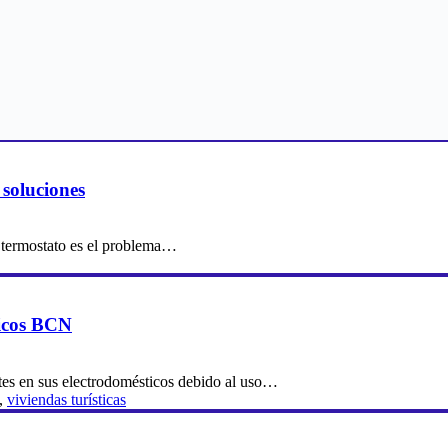
soluciones
l termostato es el problema…
ticos BCN
ntes en sus electrodomésticos debido al uso…
,
viviendas turísticas