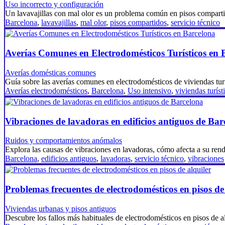
Uso incorrecto y configuración
Un lavavajillas con mal olor es un problema común en pisos compar
Barcelona
,
lavavajillas
,
mal olor
,
pisos compartidos
,
servicio técnico
Averías Comunes en Electrodomésticos Turísticos en 
Averías domésticas comunes
Guía sobre las averías comunes en electrodomésticos de viviendas tur
Averías electrodomésticos
,
Barcelona
,
Uso intensivo
,
viviendas turíst
Vibraciones de lavadoras en edificios antiguos de Bar
Ruidos y comportamientos anómalos
Explora las causas de vibraciones en lavadoras, cómo afecta a su re
Barcelona
,
edificios antiguos
,
lavadoras
,
servicio técnico
,
vibraciones
Problemas frecuentes de electrodomésticos en pisos de
Viviendas urbanas y pisos antiguos
Descubre los fallos más habituales de electrodomésticos en pisos de