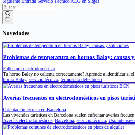
Siguiente
Entrada
Servicio Técnico AEG en Sitges
Sin
resultados
Novedades
Problemas de temperatura en hornos Balay: causas y 
Fallos por electrodoméstico
Tu horno Balay no calienta correctamente? Aprende a identificar si e
horno Balay
,
servicio técnico
,
termostato defectuoso
Averías frecuentes en electrodomésticos en pisos turís
Orientación técnica en Barcelona
Las viviendas turísticas en Barcelona suelen enfrentar averías frecue
Averías electrodomésticos
,
Barcelona
,
servicio técnico
,
Uso intensivo