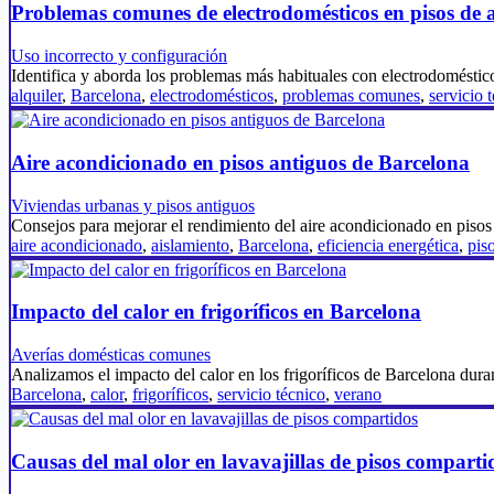
Problemas comunes de electrodomésticos en pisos de a
Uso incorrecto y configuración
Identifica y aborda los problemas más habituales con electrodoméstico
alquiler
,
Barcelona
,
electrodomésticos
,
problemas comunes
,
servicio 
Aire acondicionado en pisos antiguos de Barcelona
Viviendas urbanas y pisos antiguos
Consejos para mejorar el rendimiento del aire acondicionado en pis
aire acondicionado
,
aislamiento
,
Barcelona
,
eficiencia energética
,
pis
Impacto del calor en frigoríficos en Barcelona
Averías domésticas comunes
Analizamos el impacto del calor en los frigoríficos de Barcelona dur
Barcelona
,
calor
,
frigoríficos
,
servicio técnico
,
verano
Causas del mal olor en lavavajillas de pisos comparti