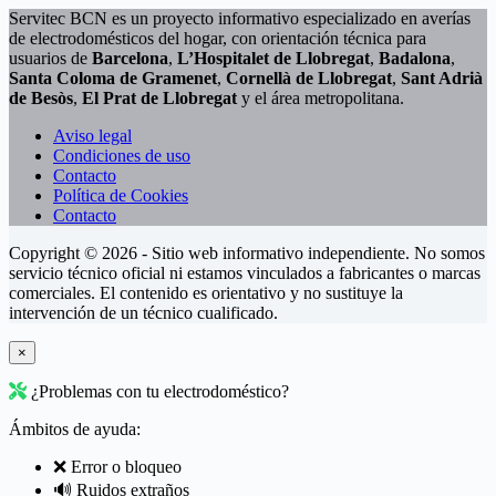
Servitec BCN es un proyecto informativo especializado en averías
de electrodomésticos del hogar, con orientación técnica para
usuarios de
Barcelona
,
L’Hospitalet de Llobregat
,
Badalona
,
Santa Coloma de Gramenet
,
Cornellà de Llobregat
,
Sant Adrià
de Besòs
,
El Prat de Llobregat
y el área metropolitana.
Aviso legal
Condiciones de uso
Contacto
Política de Cookies
Contacto
Copyright © 2026 - Sitio web informativo independiente. No somos
servicio técnico oficial ni estamos vinculados a fabricantes o marcas
comerciales. El contenido es orientativo y no sustituye la
intervención de un técnico cualificado.
×
¿Problemas con tu electrodoméstico?
Ámbitos de ayuda:
❌ Error o bloqueo
🔊 Ruidos extraños