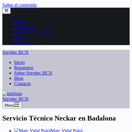
Saltar al contenido
Inicio
Repuestos
Sobre Servitec BCN
Blog
Contacto
Servitec BCN
Inicio
Repuestos
Sobre Servitec BCN
Blog
Contacto
Servitec BCN
Menú
Servicio Técnico Neckar en Badalona
Marc Vidal Pujol