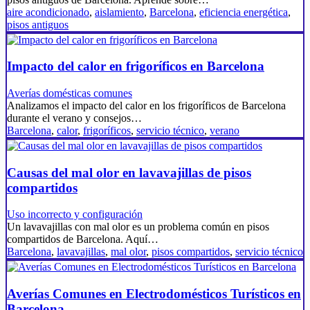
aire acondicionado
,
aislamiento
,
Barcelona
,
eficiencia energética
,
pisos antiguos
Impacto del calor en frigoríficos en Barcelona
Averías domésticas comunes
Analizamos el impacto del calor en los frigoríficos de Barcelona
durante el verano y consejos…
Barcelona
,
calor
,
frigoríficos
,
servicio técnico
,
verano
Causas del mal olor en lavavajillas de pisos
compartidos
Uso incorrecto y configuración
Un lavavajillas con mal olor es un problema común en pisos
compartidos de Barcelona. Aquí…
Barcelona
,
lavavajillas
,
mal olor
,
pisos compartidos
,
servicio técnico
Averías Comunes en Electrodomésticos Turísticos en
Barcelona