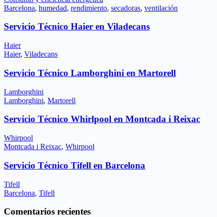
Barcelona
,
humedad
,
rendimiento
,
secadoras
,
ventilación
Servicio Técnico Haier en Viladecans
Haier
Haier
,
Viladecans
Servicio Técnico Lamborghini en Martorell
Lamborghini
Lamborghini
,
Martorell
Servicio Técnico Whirlpool en Montcada i Reixac
Whirpool
Montcada i Reixac
,
Whirpool
Servicio Técnico Tifell en Barcelona
Tifell
Barcelona
,
Tifell
Comentarios recientes