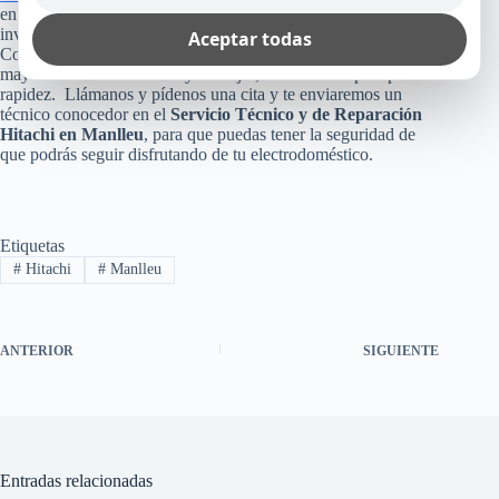
en tu casa, empresa u oficina? Pues, no arriesgues esa
inversión, poniendo tu aparato en manos inexperta.
Aceptar todas
Consúltanos, ya que como te dijimos arriba, te reparamos
mayormente el mismo día y lo mejor, sin cobro de plus por
rapidez. Llámanos y pídenos una cita y te enviaremos un
técnico conocedor en el
Servicio Técnico y de Reparación
Hitachi en Manlleu
, para que puedas tener la seguridad de
que podrás seguir disfrutando de tu electrodoméstico.
Etiquetas
#
Hitachi
#
Manlleu
ANTERIOR
SIGUIENTE
Entradas relacionadas