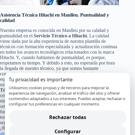
Asistencia Técnica Hitachi en Manlleu. Puntualidad y
calidad
Nuestra empresa es conocida en Manlleu por su calidad y
puntualidad en el
Servicio Técnico a Hitachi
. La calidad
viene dada por la alta experiencia de nuestra plantilla de
técnicos con formación especializada y actualización continua
en todos los avances tecnológicos relacionados con la marca
Hitachi. Y, cuando hablamos de puntualidad, es porque,
respetamos tu tiempo. Y debido a esto, no esperarás por hora
la llegada de nuestro técnico, ya que somos bastante
conocidos por nuestra puntualidad, para poder darte a ti y a tu
Tu privacidad es importante
equipo Hitachi un servicio de calidad en Manlleu. Pero no
solo con eso nos conformamos nuestra calidad en el
Servicio
Utilizamos cookies propias y de terceros para mejorar la
Técnico y de Reparación Hitachi
, también pasa por la
experiencia de navegación, analizar el tráfico del sitio y ofrecer
certificación de nuestros especialistas, nuestro servicio en el
contenidos adaptados a tus intereses. Puedes aceptar, rechazar o
mismo día en la mayoría de los casos y el uso de recambios
configurar tus preferencias en cualquier momento.
originales Hitachi que garanticen que tu aparato continuará
funcionando con alto rendimiento y por mucho tiempo. Y a
Rechazar todas
todo esto, le damos un broche de oro con nuestra absoluta y
segura garantía por nuestro trabajo.
¿Recuerdas cuánto costó tu refrigerador, lavadora, lavavajillas,
Configurar
aire acondicionado
o cualquier otro equipo Hitachi que tienes