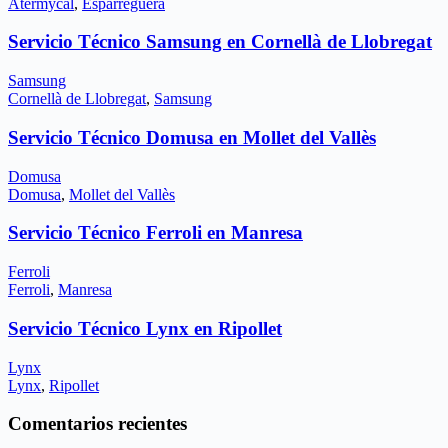
Atermycal
,
Esparreguera
Servicio Técnico Samsung en Cornellà de Llobregat
Samsung
Cornellà de Llobregat
,
Samsung
Servicio Técnico Domusa en Mollet del Vallès
Domusa
Domusa
,
Mollet del Vallès
Servicio Técnico Ferroli en Manresa
Ferroli
Ferroli
,
Manresa
Servicio Técnico Lynx en Ripollet
Lynx
Lynx
,
Ripollet
Comentarios recientes