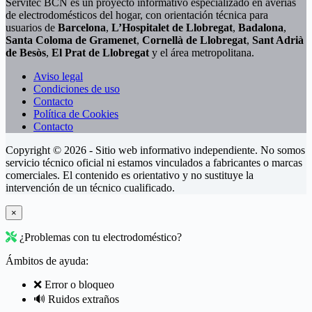
Servitec BCN es un proyecto informativo especializado en averías
de electrodomésticos del hogar, con orientación técnica para
usuarios de
Barcelona
,
L’Hospitalet de Llobregat
,
Badalona
,
Santa Coloma de Gramenet
,
Cornellà de Llobregat
,
Sant Adrià
de Besòs
,
El Prat de Llobregat
y el área metropolitana.
Aviso legal
Condiciones de uso
Contacto
Política de Cookies
Contacto
Copyright © 2026 - Sitio web informativo independiente. No somos
servicio técnico oficial ni estamos vinculados a fabricantes o marcas
comerciales. El contenido es orientativo y no sustituye la
intervención de un técnico cualificado.
×
¿Problemas con tu electrodoméstico?
Ámbitos de ayuda:
❌ Error o bloqueo
🔊 Ruidos extraños