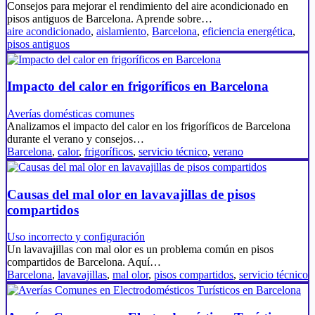
Consejos para mejorar el rendimiento del aire acondicionado en
pisos antiguos de Barcelona. Aprende sobre…
aire acondicionado
,
aislamiento
,
Barcelona
,
eficiencia energética
,
pisos antiguos
Impacto del calor en frigoríficos en Barcelona
Averías domésticas comunes
Analizamos el impacto del calor en los frigoríficos de Barcelona
durante el verano y consejos…
Barcelona
,
calor
,
frigoríficos
,
servicio técnico
,
verano
Causas del mal olor en lavavajillas de pisos
compartidos
Uso incorrecto y configuración
Un lavavajillas con mal olor es un problema común en pisos
compartidos de Barcelona. Aquí…
Barcelona
,
lavavajillas
,
mal olor
,
pisos compartidos
,
servicio técnico