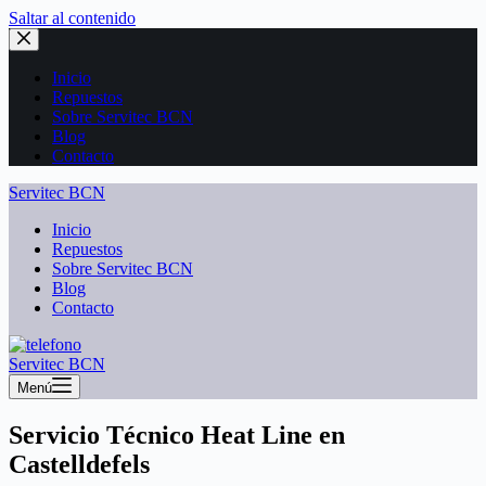
Saltar al contenido
Inicio
Repuestos
Sobre Servitec BCN
Blog
Contacto
Servitec BCN
Inicio
Repuestos
Sobre Servitec BCN
Blog
Contacto
Servitec BCN
Menú
Servicio Técnico Heat Line en
Castelldefels