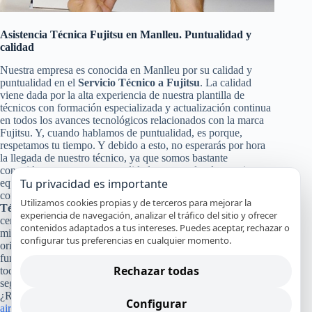
Asistencia Técnica Fujitsu en Manlleu. Puntualidad y
calidad
Nuestra empresa es conocida en Manlleu por su calidad y
puntualidad en el
Servicio Técnico a Fujitsu
. La calidad
viene dada por la alta experiencia de nuestra plantilla de
técnicos con formación especializada y actualización continua
en todos los avances tecnológicos relacionados con la marca
Fujitsu. Y, cuando hablamos de puntualidad, es porque,
respetamos tu tiempo. Y debido a esto, no esperarás por hora
la llegada de nuestro técnico, ya que somos bastante
conocidos por nuestra puntualidad, para poder darte a ti y a tu
Tu privacidad es importante
equipo Fujitsu un servicio de calidad en Manlleu. Pero no solo
con eso nos conformamos nuestra calidad en el
Servicio
Utilizamos cookies propias y de terceros para mejorar la
Técnico y de Reparación Fujitsu
, también pasa por la
experiencia de navegación, analizar el tráfico del sitio y ofrecer
certificación de nuestros especialistas, nuestro servicio en el
contenidos adaptados a tus intereses. Puedes aceptar, rechazar o
mismo día en la mayoría de los casos y el uso de recambios
configurar tus preferencias en cualquier momento.
originales Fujitsu que garanticen que tu aparato continuará
funcionando con alto rendimiento y por mucho tiempo. Y a
Rechazar todas
todo esto, le damos un broche de oro con nuestra absoluta y
segura garantía por nuestro trabajo.
¿Recuerdas cuánto costó tu refrigerador, lavadora, lavavajillas,
Configurar
aire acondicionado
o cualquier otro equipo Fujitsu que tienes