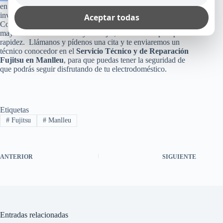
en tu casa, empresa u oficina? Pues, no arriesgues esa
inversión, poniendo tu aparato en manos inexperta.
Aceptar todas
Consúltanos, ya que como te dijimos arriba, te reparamos
mayormente el mismo día y lo mejor, sin cobro de plus por
rapidez. Llámanos y pídenos una cita y te enviaremos un
técnico conocedor en el
Servicio Técnico y de Reparación
Fujitsu en Manlleu
, para que puedas tener la seguridad de
que podrás seguir disfrutando de tu electrodoméstico.
Etiquetas
#
Fujitsu
#
Manlleu
ANTERIOR
SIGUIENTE
Entradas relacionadas