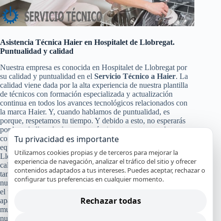
Asistencia Técnica Haier en Hospitalet de Llobregat.
Puntualidad y calidad
Nuestra empresa es conocida en Hospitalet de Llobregat por
su calidad y puntualidad en el
Servicio Técnico a Haier
. La
calidad viene dada por la alta experiencia de nuestra plantilla
de técnicos con formación especializada y actualización
continua en todos los avances tecnológicos relacionados con
la marca Haier. Y, cuando hablamos de puntualidad, es
porque, respetamos tu tiempo. Y debido a esto, no esperarás
por hora la llegada de nuestro técnico, ya que somos bastante
Tu privacidad es importante
conocidos por nuestra puntualidad, para poder darte a ti y a tu
equipo Haier un servicio de calidad en Hospitalet de
Utilizamos cookies propias y de terceros para mejorar la
Llobregat. Pero no solo con eso nos conformamos nuestra
experiencia de navegación, analizar el tráfico del sitio y ofrecer
calidad en el
Servicio Técnico y de Reparación Haier
,
contenidos adaptados a tus intereses. Puedes aceptar, rechazar o
también pasa por la certificación de nuestros especialistas,
configurar tus preferencias en cualquier momento.
nuestro servicio en el mismo día en la mayoría de los casos y
el uso de recambios originales Haier que garanticen que tu
Rechazar todas
aparato continuará funcionando con alto rendimiento y por
mucho tiempo. Y a todo esto, le damos un broche de oro con
nuestra absoluta y segura garantía por nuestro trabajo.