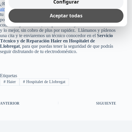
Configurar
¿Recuerdas cuánto costó tu refrigerador, lavadora, lavavajillas,
aire acondicionado
o cualquier otro equipo Haier que tienes en
tu casa, empresa u oficina? Pues, no arriesgues esa inversión,
Aceptar todas
poniendo tu aparato en manos inexperta. Consúltanos, ya que
como te dijimos arriba, te reparamos mayormente el mismo día
y lo mejor, sin cobro de plus por rapidez. Llámanos y pídenos
una cita y te enviaremos un técnico conocedor en el
Servicio
Técnico y de Reparación Haier en Hospitalet de
Llobregat
, para que puedas tener la seguridad de que podrás
seguir disfrutando de tu electrodoméstico.
Etiquetas
#
Haier
#
Hospitalet de Llobregat
ANTERIOR
SIGUIENTE