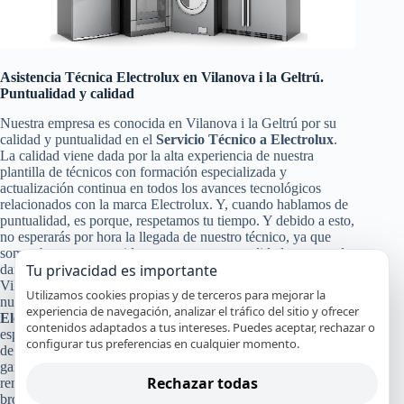
Asistencia Técnica Electrolux en Vilanova i la Geltrú.
Puntualidad y calidad
Nuestra empresa es conocida en Vilanova i la Geltrú por su
calidad y puntualidad en el
Servicio Técnico a Electrolux
.
La calidad viene dada por la alta experiencia de nuestra
plantilla de técnicos con formación especializada y
actualización continua en todos los avances tecnológicos
relacionados con la marca Electrolux. Y, cuando hablamos de
puntualidad, es porque, respetamos tu tiempo. Y debido a esto,
no esperarás por hora la llegada de nuestro técnico, ya que
somos bastante conocidos por nuestra puntualidad, para poder
Tu privacidad es importante
darte a ti y a tu equipo Electrolux un servicio de calidad en
Vilanova i la Geltrú. Pero no solo con eso nos conformamos
Utilizamos cookies propias y de terceros para mejorar la
nuestra calidad en el
Servicio Técnico y de Reparación
experiencia de navegación, analizar el tráfico del sitio y ofrecer
Electrolux
, también pasa por la certificación de nuestros
contenidos adaptados a tus intereses. Puedes aceptar, rechazar o
especialistas, nuestro servicio en el mismo día en la mayoría
configurar tus preferencias en cualquier momento.
de los casos y el uso de recambios originales Electrolux que
garanticen que tu aparato continuará funcionando con alto
Rechazar todas
rendimiento y por mucho tiempo. Y a todo esto, le damos un
broche de oro con nuestra absoluta y segura garantía por