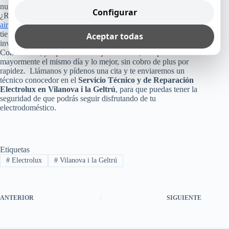
nuestro trabajo.
Configurar
¿Recuerdas cuánto costó tu refrigerador, lavadora, lavavajillas,
aire acondicionado
o cualquier otro equipo Electrolux que
tienes en tu casa, empresa u oficina? Pues, no arriesgues esa
Aceptar todas
inversión, poniendo tu aparato en manos inexperta.
Consúltanos, ya que como te dijimos arriba, te reparamos
mayormente el mismo día y lo mejor, sin cobro de plus por
rapidez. Llámanos y pídenos una cita y te enviaremos un
técnico conocedor en el
Servicio Técnico y de Reparación
Electrolux en Vilanova i la Geltrú
, para que puedas tener la
seguridad de que podrás seguir disfrutando de tu
electrodoméstico.
Etiquetas
#
Electrolux
#
Vilanova i la Geltrú
ANTERIOR
SIGUIENTE