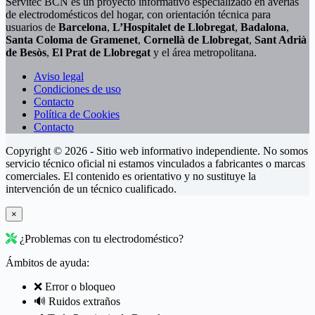
Servitec BCN es un proyecto informativo especializado en averías
de electrodomésticos del hogar, con orientación técnica para
usuarios de
Barcelona
,
L’Hospitalet de Llobregat
,
Badalona
,
Santa Coloma de Gramenet
,
Cornellà de Llobregat
,
Sant Adrià
de Besòs
,
El Prat de Llobregat
y el área metropolitana.
Aviso legal
Condiciones de uso
Contacto
Política de Cookies
Contacto
Copyright © 2026 - Sitio web informativo independiente. No somos
servicio técnico oficial ni estamos vinculados a fabricantes o marcas
comerciales. El contenido es orientativo y no sustituye la
intervención de un técnico cualificado.
×
¿Problemas con tu electrodoméstico?
Ámbitos de ayuda:
❌ Error o bloqueo
🔊 Ruidos extraños