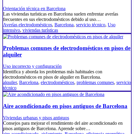
Orientación técnica en Barcelona
Las viviendas turísticas en Barcelona suelen enfrentar averías
frecuentes en sus electrodomésticos debido al uso…
Averías electrodomésticos
,
Barcelona
,
servicio técnico
,
Uso
intensivo
,
viviendas turísticas
Problemas comunes de electrodomésticos en pisos de
alquiler
Uso incorrecto y configuración
Identifica y aborda los problemas más habituales con
electrodomésticos en pisos de alquiler en Barcelona.
alquiler
,
Barcelona
,
electrodomésticos
,
problemas comunes
,
servicio
técnico
Aire acondicionado en pisos antiguos de Barcelona
Viviendas urbanas y pisos antiguos
Consejos para mejorar el rendimiento del aire acondicionado en
pisos antiguos de Barcelona. Aprende sobre…
aire acondicionado
,
aislamiento
,
Barcelona
,
eficiencia energética
,