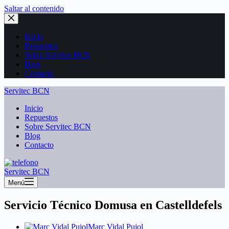
Saltar al contenido
Inicio
Repuestos
Sobre Servitec BCN
Blog
Contacto
Servitec BCN
Inicio
Repuestos
Sobre Servitec BCN
Blog
Contacto
Servitec BCN
Menú
Servicio Técnico Domusa en Castelldefels
Marc Vidal Pujol