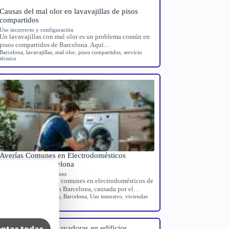
Causas del mal olor en lavavajillas de pisos
compartidos
Uso incorrecto y configuración
Un lavavajillas con mal olor es un problema común en
pisos compartidos de Barcelona. Aquí…
Barcelona
,
lavavajillas
,
mal olor
,
pisos compartidos
,
servicio
técnico
Averías Comunes en Electrodomésticos
Turísticos en Barcelona
Averías domésticas comunes
Guía sobre las averías comunes en electrodomésticos de
viviendas turísticas en Barcelona, causada por el…
Averías electrodomésticos
,
Barcelona
,
Uso intensivo
,
viviendas
turísticas
ptar todas