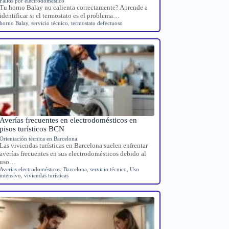
Fallos por electrodoméstico
Tu horno Balay no calienta correctamente? Aprende a
identificar si el termostato es el problema…
horno Balay
,
servicio técnico
,
termostato defectuoso
Averías frecuentes en electrodomésticos en
pisos turísticos BCN
Orientación técnica en Barcelona
Las viviendas turísticas en Barcelona suelen enfrentar
averías frecuentes en sus electrodomésticos debido al
uso…
Averías electrodomésticos
,
Barcelona
,
servicio técnico
,
Uso
intensivo
,
viviendas turísticas