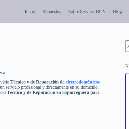
Inicio
Repuestos
Sobre Servitec BCN
Blog
S
re
N
era
rvicio
Técnico y de Reparación de
electrodomésticos
un servicio profesional y directamente en su domicilio.
icio Técnico y de Reparación en Esparreguera para