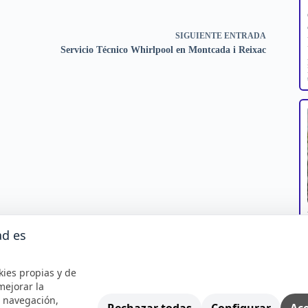
SIGUIENTE
ENTRADA
Servicio Técnico Whirlpool en Montcada i Reixac
ad es
kies propias y de
mejorar la
e navegación,
Rechazar todas
Configurar
Ace