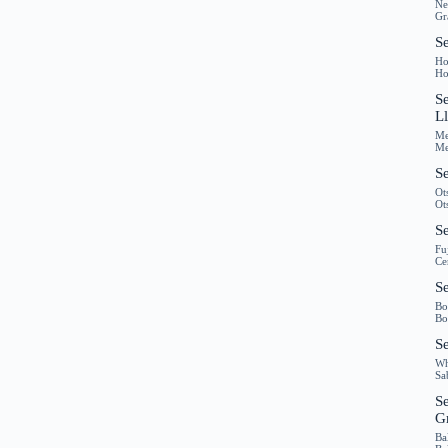
Ne
Gr
Se
Ho
Ho
S
L
Me
Me
Se
Ot
Ot
Se
Fu
Ce
S
Bo
Bo
S
Wh
Sa
S
G
Ba