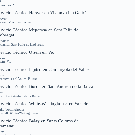
ff
anollers
,
Neff
rvicio Técnico Hoover en Vilanova i la Geltrú
over
over
,
Vilanova i la Geltrú
ervicio Técnico Mepamsa en Sant Feliu de
lobregat
pamsa
pamsa
,
Sant Feliu de Llobregat
rvicio Técnico Otsein en Vic
sein
sein
,
Vic
rvicio Técnico Fujitsu en Cerdanyola del Vallès
jitsu
rdanyola del Vallès
,
Fujitsu
ervicio Técnico Bosch en Sant Andreu de la Barca
sch
sch
,
Sant Andreu de la Barca
ervicio Técnico White-Westinghouse en Sabadell
ite-Westinghouse
badell
,
White-Westinghouse
ervicio Técnico Balay en Santa Coloma de
ramenet
lay