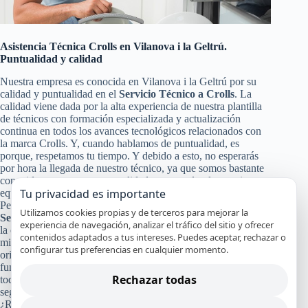
Asistencia Técnica Crolls en Vilanova i la Geltrú.
Puntualidad y calidad
Nuestra empresa es conocida en Vilanova i la Geltrú por su
calidad y puntualidad en el
Servicio Técnico a Crolls
. La
calidad viene dada por la alta experiencia de nuestra plantilla
de técnicos con formación especializada y actualización
continua en todos los avances tecnológicos relacionados con
la marca Crolls. Y, cuando hablamos de puntualidad, es
porque, respetamos tu tiempo. Y debido a esto, no esperarás
por hora la llegada de nuestro técnico, ya que somos bastante
conocidos por nuestra puntualidad, para poder darte a ti y a tu
Tu privacidad es importante
equipo Crolls un servicio de calidad en Vilanova i la Geltrú.
Pero no solo con eso nos conformamos nuestra calidad en el
Utilizamos cookies propias y de terceros para mejorar la
Servicio Técnico y de Reparación Crolls
, también pasa por
experiencia de navegación, analizar el tráfico del sitio y ofrecer
la certificación de nuestros especialistas, nuestro servicio en el
contenidos adaptados a tus intereses. Puedes aceptar, rechazar o
mismo día en la mayoría de los casos y el uso de recambios
configurar tus preferencias en cualquier momento.
originales Crolls que garanticen que tu aparato continuará
funcionando con alto rendimiento y por mucho tiempo. Y a
Rechazar todas
todo esto, le damos un broche de oro con nuestra absoluta y
segura garantía por nuestro trabajo.
¿Recuerdas cuánto costó tu refrigerador, lavadora, lavavajillas,