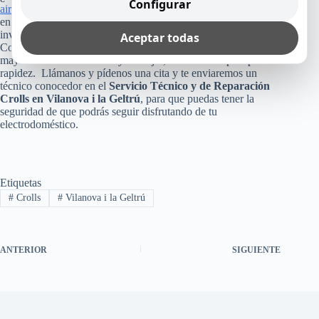
Configurar
aire acondicionado
o cualquier otro equipo Crolls que tienes
en tu casa, empresa u oficina? Pues, no arriesgues esa
inversión, poniendo tu aparato en manos inexperta.
Aceptar todas
Consúltanos, ya que como te dijimos arriba, te reparamos
mayormente el mismo día y lo mejor, sin cobro de plus por
rapidez. Llámanos y pídenos una cita y te enviaremos un
técnico conocedor en el
Servicio Técnico y de Reparación
Crolls en Vilanova i la Geltrú
, para que puedas tener la
seguridad de que podrás seguir disfrutando de tu
electrodoméstico.
Etiquetas
#
Crolls
#
Vilanova i la Geltrú
ANTERIOR
SIGUIENTE