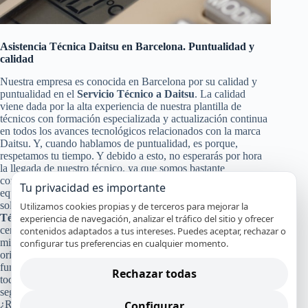
Asistencia Técnica Daitsu en Barcelona. Puntualidad y
calidad
Nuestra empresa es conocida en Barcelona por su calidad y
puntualidad en el
Servicio Técnico a Daitsu
. La calidad
viene dada por la alta experiencia de nuestra plantilla de
técnicos con formación especializada y actualización continua
en todos los avances tecnológicos relacionados con la marca
Daitsu. Y, cuando hablamos de puntualidad, es porque,
respetamos tu tiempo. Y debido a esto, no esperarás por hora
la llegada de nuestro técnico, ya que somos bastante
conocidos por nuestra puntualidad, para poder darte a ti y a tu
Tu privacidad es importante
equipo Daitsu un servicio de calidad en Barcelona. Pero no
solo con eso nos conformamos nuestra calidad en el
Servicio
Utilizamos cookies propias y de terceros para mejorar la
Técnico y de Reparación Daitsu
, también pasa por la
experiencia de navegación, analizar el tráfico del sitio y ofrecer
certificación de nuestros especialistas, nuestro servicio en el
contenidos adaptados a tus intereses. Puedes aceptar, rechazar o
mismo día en la mayoría de los casos y el uso de recambios
configurar tus preferencias en cualquier momento.
originales Daitsu que garanticen que tu aparato continuará
funcionando con alto rendimiento y por mucho tiempo. Y a
Rechazar todas
todo esto, le damos un broche de oro con nuestra absoluta y
segura garantía por nuestro trabajo.
Configurar
¿Recuerdas cuánto costó tu refrigerador, lavadora, lavavajillas,