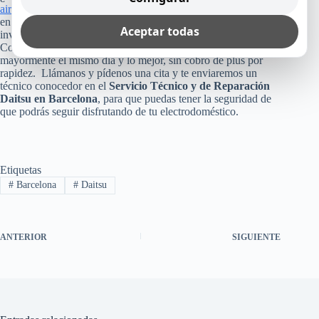
aire acondicionado
o cualquier otro equipo Daitsu que tienes
en tu casa, empresa u oficina? Pues, no arriesgues esa
Aceptar todas
inversión, poniendo tu aparato en manos inexperta.
Consúltanos, ya que como te dijimos arriba, te reparamos
mayormente el mismo día y lo mejor, sin cobro de plus por
rapidez. Llámanos y pídenos una cita y te enviaremos un
técnico conocedor en el
Servicio Técnico y de Reparación
Daitsu en Barcelona
, para que puedas tener la seguridad de
que podrás seguir disfrutando de tu electrodoméstico.
Etiquetas
#
Barcelona
#
Daitsu
ANTERIOR
SIGUIENTE