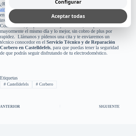
Configurar
¿Recuerdas cuánto costó tu refrigerador, lavadora, lavavajillas,
aire acondicionado
o cualquier otro equipo Corbero que tienes
en tu casa, empresa u oficina? Pues, no arriesgues esa
Aceptar todas
inversión, poniendo tu aparato en manos inexperta.
Consúltanos, ya que como te dijimos arriba, te reparamos
mayormente el mismo día y lo mejor, sin cobro de plus por
rapidez. Llámanos y pídenos una cita y te enviaremos un
técnico conocedor en el
Servicio Técnico y de Reparación
Corbero en Castelldefels
, para que puedas tener la seguridad
de que podrás seguir disfrutando de tu electrodoméstico.
Etiquetas
#
Castelldefels
#
Corbero
ANTERIOR
SIGUIENTE