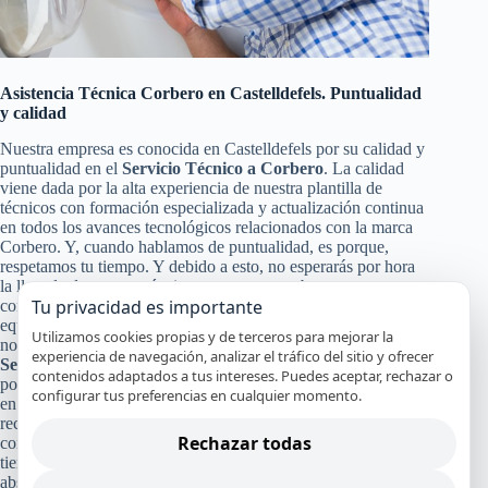
Asistencia Técnica Corbero en Castelldefels. Puntualidad
y calidad
Nuestra empresa es conocida en Castelldefels por su calidad y
puntualidad en el
Servicio Técnico a Corbero
. La calidad
viene dada por la alta experiencia de nuestra plantilla de
técnicos con formación especializada y actualización continua
en todos los avances tecnológicos relacionados con la marca
Corbero. Y, cuando hablamos de puntualidad, es porque,
respetamos tu tiempo. Y debido a esto, no esperarás por hora
la llegada de nuestro técnico, ya que somos bastante
Tu privacidad es importante
conocidos por nuestra puntualidad, para poder darte a ti y a tu
equipo Corbero un servicio de calidad en Castelldefels. Pero
Utilizamos cookies propias y de terceros para mejorar la
no solo con eso nos conformamos nuestra calidad en el
experiencia de navegación, analizar el tráfico del sitio y ofrecer
Servicio Técnico y de Reparación Corbero
, también pasa
contenidos adaptados a tus intereses. Puedes aceptar, rechazar o
por la certificación de nuestros especialistas, nuestro servicio
configurar tus preferencias en cualquier momento.
en el mismo día en la mayoría de los casos y el uso de
recambios originales Corbero que garanticen que tu aparato
Rechazar todas
continuará funcionando con alto rendimiento y por mucho
tiempo. Y a todo esto, le damos un broche de oro con nuestra
absoluta y segura garantía por nuestro trabajo.