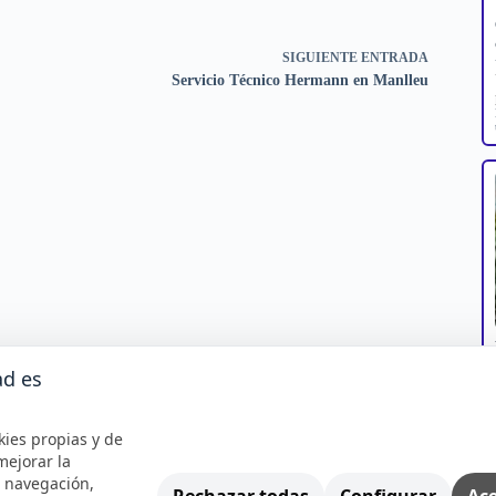
SIGUIENTE
ENTRADA
Servicio Técnico Hermann en Manlleu
ad es
kies propias y de
mejorar la
e navegación,
Rechazar todas
Configurar
Ace