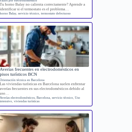
Fallos por electrodoméstico
Tu horno Balay no calienta correctamente? Aprende a
identificar si el termostato es el problema…
horno Balay
,
servicio técnico
,
termostato defectuoso
Averías frecuentes en electrodomésticos en
pisos turísticos BCN
Orientación técnica en Barcelona
Las viviendas turísticas en Barcelona suelen enfrentar
averías frecuentes en sus electrodomésticos debido al
uso…
Averías electrodomésticos
,
Barcelona
,
servicio técnico
,
Uso
intensivo
,
viviendas turísticas