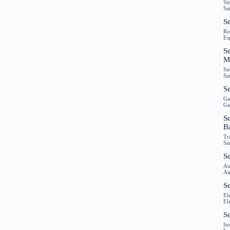
Si
Sa
S
Ro
Es
S
M
Si
Sa
S
Ga
Ga
Se
B
Tr
Sa
Se
Ai
Ai
Se
El
El
S
In