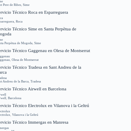
me
nt Pere de Ribes
,
Sime
ervicio Técnico Roca en Esparreguera
ca
parreguera
,
Roca
ervicio Técnico Sime en Santa Perpètua de
ogoda
me
nta Perpètua de Mogoda
,
Sime
ervicio Técnico Gaggenau en Olesa de Montserrat
ggenau
ggenau
,
Olesa de Montserrat
rvicio Técnico Tradesa en Sant Andreu de la
arca
adesa
nt Andreu de la Barca
,
Tradesa
rvicio Técnico Airwell en Barcelona
rwell
rwell
,
Barcelona
rvicio Técnico Electrolux en Vilanova i la Geltrú
ectrolux
ectrolux
,
Vilanova i la Geltrú
ervicio Técnico Immergas en Manresa
mergas