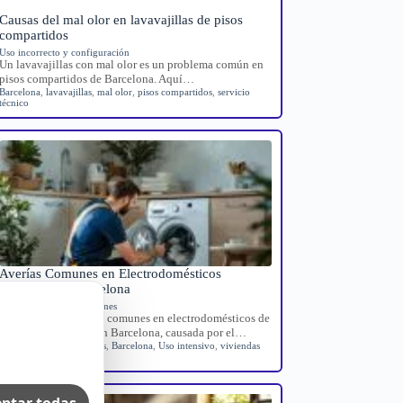
Causas del mal olor en lavavajillas de pisos
compartidos
Uso incorrecto y configuración
Un lavavajillas con mal olor es un problema común en
pisos compartidos de Barcelona. Aquí…
Barcelona
,
lavavajillas
,
mal olor
,
pisos compartidos
,
servicio
técnico
Averías Comunes en Electrodomésticos
Turísticos en Barcelona
Averías domésticas comunes
Guía sobre las averías comunes en electrodomésticos de
viviendas turísticas en Barcelona, causada por el…
Averías electrodomésticos
,
Barcelona
,
Uso intensivo
,
viviendas
turísticas
ptar todas