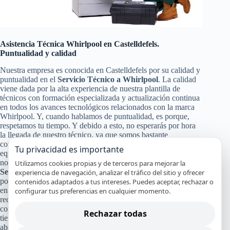
Asistencia Técnica Whirlpool en Castelldefels.
Puntualidad y calidad
Nuestra empresa es conocida en Castelldefels por su calidad y
puntualidad en el
Servicio Técnico a Whirlpool
. La calidad
viene dada por la alta experiencia de nuestra plantilla de
técnicos con formación especializada y actualización continua
en todos los avances tecnológicos relacionados con la marca
Whirlpool. Y, cuando hablamos de puntualidad, es porque,
respetamos tu tiempo. Y debido a esto, no esperarás por hora
la llegada de nuestro técnico, ya que somos bastante
conocidos por nuestra puntualidad, para poder darte a ti y a tu
Tu privacidad es importante
equipo Whirlpool un servicio de calidad en Castelldefels. Pero
no solo con eso nos conformamos nuestra calidad en el
Utilizamos cookies propias y de terceros para mejorar la
Servicio Técnico y de Reparación Whirlpool
, también pasa
experiencia de navegación, analizar el tráfico del sitio y ofrecer
por la certificación de nuestros especialistas, nuestro servicio
contenidos adaptados a tus intereses. Puedes aceptar, rechazar o
en el mismo día en la mayoría de los casos y el uso de
configurar tus preferencias en cualquier momento.
recambios originales Whirlpool que garanticen que tu aparato
continuará funcionando con alto rendimiento y por mucho
Rechazar todas
tiempo. Y a todo esto, le damos un broche de oro con nuestra
absoluta y segura garantía por nuestro trabajo.