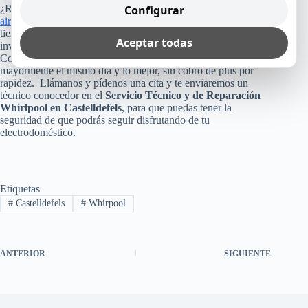
Configurar
¿Recuerdas cuánto costó tu refrigerador, lavadora, lavavajillas,
aire acondicionado
o cualquier otro equipo Whirlpool que
tienes en tu casa, empresa u oficina? Pues, no arriesgues esa
Aceptar todas
inversión, poniendo tu aparato en manos inexperta.
Consúltanos, ya que como te dijimos arriba, te reparamos
mayormente el mismo día y lo mejor, sin cobro de plus por
rapidez. Llámanos y pídenos una cita y te enviaremos un
técnico conocedor en el
Servicio Técnico y de Reparación
Whirlpool en Castelldefels
, para que puedas tener la
seguridad de que podrás seguir disfrutando de tu
electrodoméstico.
Etiquetas
#
Castelldefels
#
Whirpool
ANTERIOR
SIGUIENTE