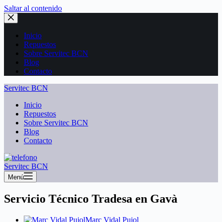
Saltar al contenido
Inicio
Repuestos
Sobre Servitec BCN
Blog
Contacto
Servitec BCN
Inicio
Repuestos
Sobre Servitec BCN
Blog
Contacto
Servitec BCN
Menú
Servicio Técnico Tradesa en Gavà
Marc Vidal Pujol