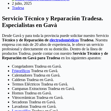
2 julio, 2025
Tradesa
Servicio Técnico y Reparación Tradesa.
Especialistas en Gavà
Desde Gavà y para toda la provincia puede solicitar nuestro Servicio
Técnico y de Reparación de
electrodomésticos
Tradesa
. Nuestra
empresa con más de 20 años de experiencia, le ofrece un servicio
profesional y directamente en su domicilio. Dentro de la línea de
productos Tradesa, puede contar con nuestro
Servicio Técnico y de
Reparación en Gavà para Tradesa
en los siguientes aparatos:
Congeladores Tradesa en Gavà.
Frigoríficos
Tradesa en Gavà.
Calentadores Tradesa en Gavà.
Calderas Tradesa en Gavà.
Termos Eléctricos Tradesa en Gavà.
Campanas Extractoras Tradesa en Gavà.
Hornos Tradesa en Gavà.
Vitrocerámicas Tradesa en Gavà.
Secadoras Tradesa en Gavà.
Lavadoras Tradesa en Gavà.
Lavavajillas
Tradesa en Gavà.