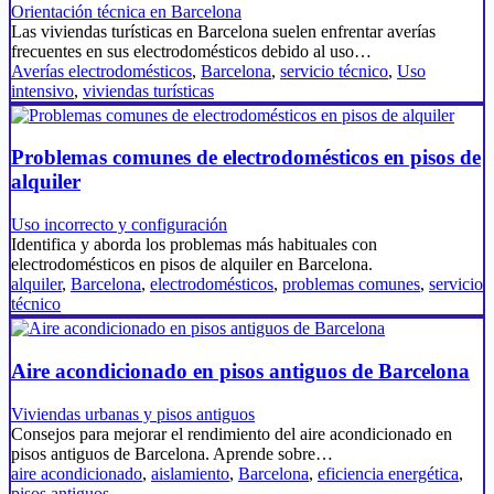
Orientación técnica en Barcelona
Las viviendas turísticas en Barcelona suelen enfrentar averías
frecuentes en sus electrodomésticos debido al uso…
Averías electrodomésticos
,
Barcelona
,
servicio técnico
,
Uso
intensivo
,
viviendas turísticas
Problemas comunes de electrodomésticos en pisos de
alquiler
Uso incorrecto y configuración
Identifica y aborda los problemas más habituales con
electrodomésticos en pisos de alquiler en Barcelona.
alquiler
,
Barcelona
,
electrodomésticos
,
problemas comunes
,
servicio
técnico
Aire acondicionado en pisos antiguos de Barcelona
Viviendas urbanas y pisos antiguos
Consejos para mejorar el rendimiento del aire acondicionado en
pisos antiguos de Barcelona. Aprende sobre…
aire acondicionado
,
aislamiento
,
Barcelona
,
eficiencia energética
,
pisos antiguos