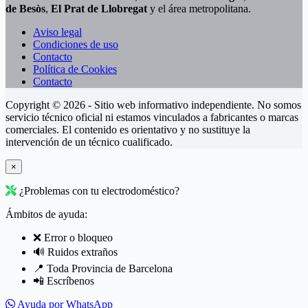
de Besòs
,
El Prat de Llobregat
y el área metropolitana.
Aviso legal
Condiciones de uso
Contacto
Política de Cookies
Contacto
Copyright © 2026 - Sitio web informativo independiente. No somos
servicio técnico oficial ni estamos vinculados a fabricantes o marcas
comerciales. El contenido es orientativo y no sustituye la
intervención de un técnico cualificado.
×
¿Problemas con tu electrodoméstico?
Ámbitos de ayuda:
❌ Error o bloqueo
🔊 Ruidos extraños
📍 Toda Provincia de Barcelona
📲 Escríbenos
Ayuda por WhatsApp