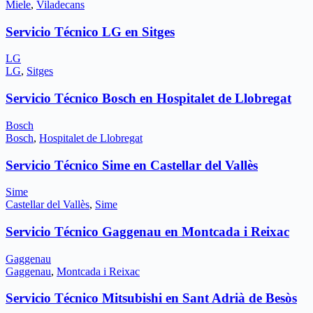
Miele
,
Viladecans
Servicio Técnico LG en Sitges
LG
LG
,
Sitges
Servicio Técnico Bosch en Hospitalet de Llobregat
Bosch
Bosch
,
Hospitalet de Llobregat
Servicio Técnico Sime en Castellar del Vallès
Sime
Castellar del Vallès
,
Sime
Servicio Técnico Gaggenau en Montcada i Reixac
Gaggenau
Gaggenau
,
Montcada i Reixac
Servicio Técnico Mitsubishi en Sant Adrià de Besòs