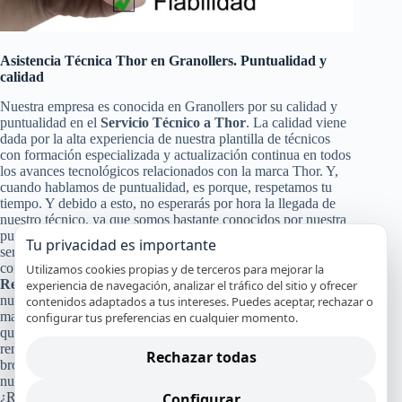
Asistencia Técnica Thor en Granollers. Puntualidad y
calidad
Nuestra empresa es conocida en Granollers por su calidad y
puntualidad en el
Servicio Técnico a Thor
. La calidad viene
dada por la alta experiencia de nuestra plantilla de técnicos
con formación especializada y actualización continua en todos
los avances tecnológicos relacionados con la marca Thor. Y,
cuando hablamos de puntualidad, es porque, respetamos tu
tiempo. Y debido a esto, no esperarás por hora la llegada de
nuestro técnico, ya que somos bastante conocidos por nuestra
puntualidad, para poder darte a ti y a tu equipo Thor un
Tu privacidad es importante
servicio de calidad en Granollers. Pero no solo con eso nos
conformamos nuestra calidad en el
Servicio Técnico y de
Utilizamos cookies propias y de terceros para mejorar la
Reparación Thor
, también pasa por la certificación de
experiencia de navegación, analizar el tráfico del sitio y ofrecer
nuestros especialistas, nuestro servicio en el mismo día en la
contenidos adaptados a tus intereses. Puedes aceptar, rechazar o
mayoría de los casos y el uso de recambios originales Thor
configurar tus preferencias en cualquier momento.
que garanticen que tu aparato continuará funcionando con alto
rendimiento y por mucho tiempo. Y a todo esto, le damos un
Rechazar todas
broche de oro con nuestra absoluta y segura garantía por
nuestro trabajo.
Configurar
¿Recuerdas cuánto costó tu refrigerador, lavadora, lavavajillas,