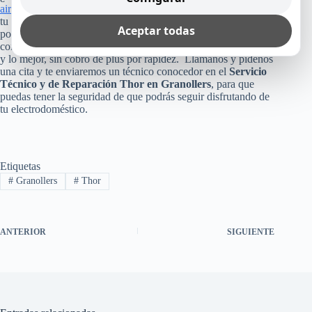
aire acondicionado
o cualquier otro equipo Thor que tienes en
tu casa, empresa u oficina? Pues, no arriesgues esa inversión,
Aceptar todas
poniendo tu aparato en manos inexperta. Consúltanos, ya que
como te dijimos arriba, te reparamos mayormente el mismo día
y lo mejor, sin cobro de plus por rapidez. Llámanos y pídenos
una cita y te enviaremos un técnico conocedor en el
Servicio
Técnico y de Reparación Thor en Granollers
, para que
puedas tener la seguridad de que podrás seguir disfrutando de
tu electrodoméstico.
Etiquetas
#
Granollers
#
Thor
ANTERIOR
SIGUIENTE