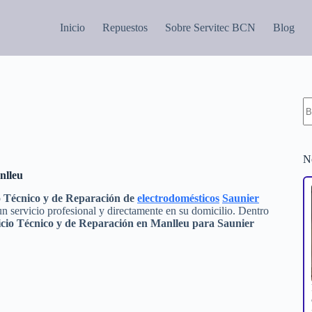
Inicio
Repuestos
Sobre Servitec BCN
Blog
S
re
N
nlleu
o
Técnico y de Reparación de
electrodomésticos
Saunier
n servicio profesional y directamente en su domicilio. Dentro
icio Técnico y de Reparación en Manlleu para Saunier