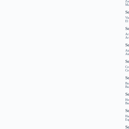
Za
Ma
Se
Vi
El
S
Ar
Ar
Se
Ai
Ai
Se
Cr
Cr
Se
Ba
Ba
S
Ho
Ba
S
Ha
Es
S