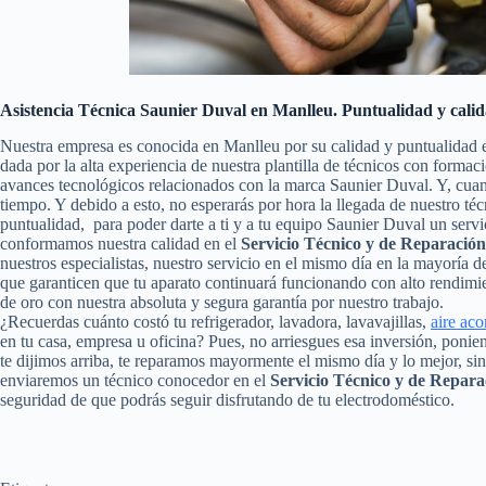
Asistencia Técnica Saunier Duval en Manlleu. Puntualidad y cali
Nuestra empresa es conocida en Manlleu por su calidad y puntualidad 
dada por la alta experiencia de nuestra plantilla de técnicos con formac
avances tecnológicos relacionados con la marca Saunier Duval. Y, cua
tiempo. Y debido a esto, no esperarás por hora la llegada de nuestro t
puntualidad, para poder darte a ti y a tu equipo Saunier Duval un serv
conformamos nuestra calidad en el
Servicio Técnico y de Reparació
nuestros especialistas, nuestro servicio en el mismo día en la mayoría 
que garanticen que tu aparato continuará funcionando con alto rendim
de oro con nuestra absoluta y segura garantía por nuestro trabajo.
¿Recuerdas cuánto costó tu refrigerador, lavadora, lavavajillas,
aire ac
en tu casa, empresa u oficina? Pues, no arriesgues esa inversión, pon
te dijimos arriba, te reparamos mayormente el mismo día y lo mejor, si
enviaremos un técnico conocedor en el
Servicio Técnico y de Repar
seguridad de que podrás seguir disfrutando de tu electrodoméstico.