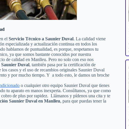
dad
en el
Servicio Técnico a Saunier Duval
. La calidad viene
ión especializada y actualización continua en todos los
ndo hablamos de puntualidad, es porque, respetamos tu
écnico, ya que somos bastante conocidos por nuestra
icio de calidad en Manlleu. Pero no solo con eso nos
n Saunier Duval
, también pasa por la certificación de
de los casos y el uso de recambios originales Saunier Duval
iento y por mucho tiempo. Y a todo esto, le damos un broche
ondicionado
o cualquier otro equipo Saunier Duval que tienes
iendo tu aparato en manos inexperta. Consúltanos, ya que como
n cobro de plus por rapidez. Llámanos y pídenos una cita y te
ación Saunier Duval en Manlleu
, para que puedas tener la