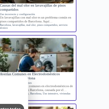
Causas del mal olor en lavavajillas de pisos
compartidos
Uso incorrecto y configuración
Un lavavajillas con mal olor es un problema común en
pisos compartidos de Barcelona. Aquí…
Barcelona
,
lavavajillas
,
mal olor
,
pisos compartidos
,
servicio
técnico
Averías Comunes en Electrodomésticos
Turísticos en Barcelona
Averías domésticas comunes
Guía sobre las averías comunes en electrodomésticos de
viviendas turísticas en Barcelona, causada por el…
Averías electrodomésticos
,
Barcelona
,
Uso intensivo
,
viviendas
turísticas
ptar todas