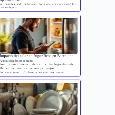
Aprende sobre…
aire acondicionado
,
aislamiento
,
Barcelona
,
eficiencia energética
,
pisos antiguos
Impacto del calor en frigoríficos en Barcelona
Averías domésticas comunes
Analizamos el impacto del calor en los frigoríficos de
Barcelona durante el verano y consejos…
Barcelona
,
calor
,
frigoríficos
,
servicio técnico
,
verano