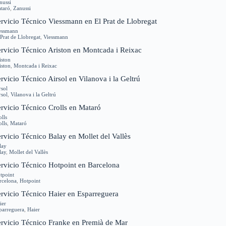
nussi
taró
,
Zanussi
rvicio Técnico Viessmann en El Prat de Llobregat
essmann
 Prat de Llobregat
,
Viessmann
ervicio Técnico Ariston en Montcada i Reixac
iston
iston
,
Montcada i Reixac
rvicio Técnico Airsol en Vilanova i la Geltrú
rsol
rsol
,
Vilanova i la Geltrú
rvicio Técnico Crolls en Mataró
olls
olls
,
Mataró
rvicio Técnico Balay en Mollet del Vallès
lay
lay
,
Mollet del Vallès
ervicio Técnico Hotpoint en Barcelona
tpoint
rcelona
,
Hotpoint
ervicio Técnico Haier en Esparreguera
ier
parreguera
,
Haier
ervicio Técnico Franke en Premià de Mar