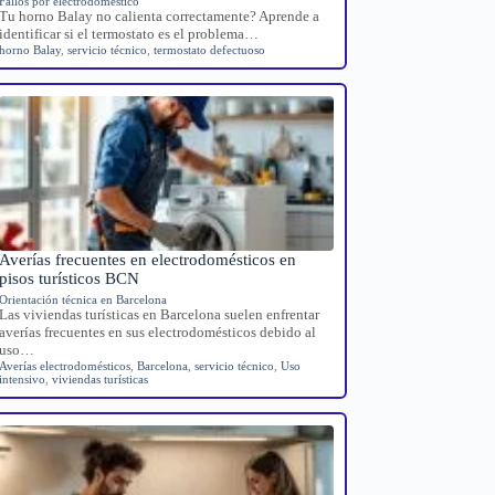
Fallos por electrodoméstico
Tu horno Balay no calienta correctamente? Aprende a
identificar si el termostato es el problema…
horno Balay
,
servicio técnico
,
termostato defectuoso
Averías frecuentes en electrodomésticos en
pisos turísticos BCN
Orientación técnica en Barcelona
Las viviendas turísticas en Barcelona suelen enfrentar
averías frecuentes en sus electrodomésticos debido al
uso…
Averías electrodomésticos
,
Barcelona
,
servicio técnico
,
Uso
intensivo
,
viviendas turísticas