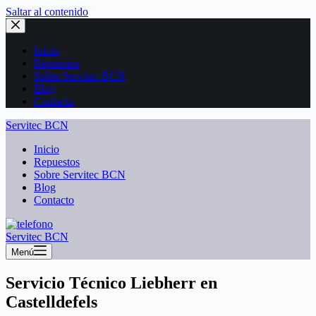
Saltar al contenido
Inicio
Repuestos
Sobre Servitec BCN
Blog
Contacto
Servitec BCN
Inicio
Repuestos
Sobre Servitec BCN
Blog
Contacto
Servitec BCN
Menú
Servicio Técnico Liebherr en
Castelldefels