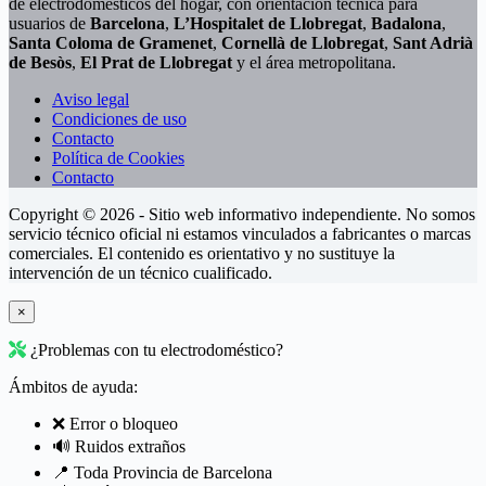
de electrodomésticos del hogar, con orientación técnica para
usuarios de
Barcelona
,
L’Hospitalet de Llobregat
,
Badalona
,
Santa Coloma de Gramenet
,
Cornellà de Llobregat
,
Sant Adrià
de Besòs
,
El Prat de Llobregat
y el área metropolitana.
Aviso legal
Condiciones de uso
Contacto
Política de Cookies
Contacto
Copyright © 2026 - Sitio web informativo independiente. No somos
servicio técnico oficial ni estamos vinculados a fabricantes o marcas
comerciales. El contenido es orientativo y no sustituye la
intervención de un técnico cualificado.
×
¿Problemas con tu electrodoméstico?
Ámbitos de ayuda:
❌ Error o bloqueo
🔊 Ruidos extraños
📍 Toda Provincia de Barcelona