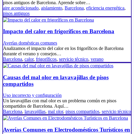
pisos antiguos de Barcelona. Aprende sobre…
aire acondicionado
,
aislamiento
,
Barcelona
,
eficiencia energética
,
pisos antiguos
Impacto del calor en frigoríficos en Barcelona
Averías domésticas comunes
Analizamos el impacto del calor en los frigoríficos de Barcelona
durante el verano y consejos…
Barcelona
,
calor
,
frigoríficos
,
servicio técnico
,
verano
Causas del mal olor en lavavajillas de pisos
compartidos
Uso incorrecto y configuración
Un lavavajillas con mal olor es un problema común en pisos
compartidos de Barcelona. Aquí…
Barcelona
,
lavavajillas
,
mal olor
,
pisos compartidos
,
servicio técnico
Averías Comunes en Electrodomésticos Turísticos en