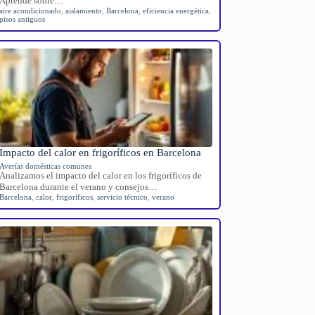
Aprende sobre…
aire acondicionado
,
aislamiento
,
Barcelona
,
eficiencia energética
,
pisos antiguos
Impacto del calor en frigoríficos en Barcelona
Averías domésticas comunes
Analizamos el impacto del calor en los frigoríficos de
Barcelona durante el verano y consejos…
Barcelona
,
calor
,
frigoríficos
,
servicio técnico
,
verano