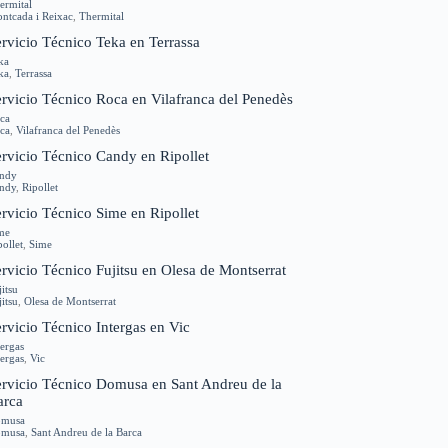
ermital
ntcada i Reixac
,
Thermital
rvicio Técnico Teka en Terrassa
ka
ka
,
Terrassa
ervicio Técnico Roca en Vilafranca del Penedès
ca
ca
,
Vilafranca del Penedès
ervicio Técnico Candy en Ripollet
ndy
ndy
,
Ripollet
rvicio Técnico Sime en Ripollet
me
pollet
,
Sime
rvicio Técnico Fujitsu en Olesa de Montserrat
jitsu
jitsu
,
Olesa de Montserrat
rvicio Técnico Intergas en Vic
tergas
tergas
,
Vic
ervicio Técnico Domusa en Sant Andreu de la
arca
musa
musa
,
Sant Andreu de la Barca