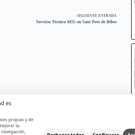
SIGUIENTE
ENTRADA
Servicio Técnico AEG en Sant Pere de Ribes
ad es
kies propias y de
mejorar la
e navegación,
Rechazar todas
Configurar
Ace