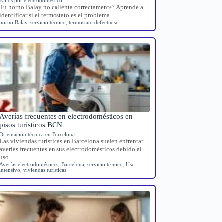
Fallos por electrodoméstico
Tu horno Balay no calienta correctamente? Aprende a
identificar si el termostato es el problema…
horno Balay
,
servicio técnico
,
termostato defectuoso
Averías frecuentes en electrodomésticos en
pisos turísticos BCN
Orientación técnica en Barcelona
Las viviendas turísticas en Barcelona suelen enfrentar
averías frecuentes en sus electrodomésticos debido al
uso…
Averías electrodomésticos
,
Barcelona
,
servicio técnico
,
Uso
intensivo
,
viviendas turísticas