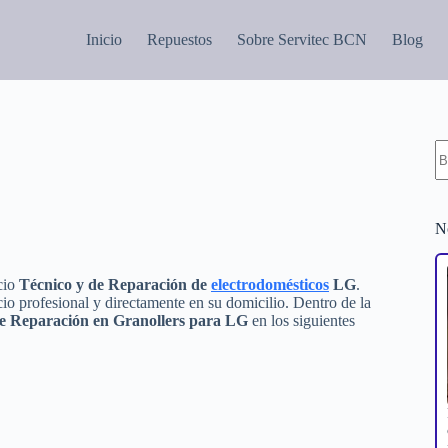
Inicio
Repuestos
Sobre Servitec BCN
Blog
S
re
N
icio
Técnico y de Reparación de
electrodomésticos
LG
.
io profesional y directamente en su domicilio. Dentro de la
de Reparación en Granollers para LG
en los siguientes