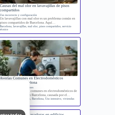
Causas del mal olor en lavavajillas de pisos
compartidos
Uso incorrecto y configuración
Un lavavajillas con mal olor es un problema común en
pisos compartidos de Barcelona. Aquí…
Barcelona
,
lavavajillas
,
mal olor
,
pisos compartidos
,
servicio
técnico
Averías Comunes en Electrodomésticos
Turísticos en Barcelona
Averías domésticas comunes
Guía sobre las averías comunes en electrodomésticos de
viviendas turísticas en Barcelona, causada por el…
Averías electrodomésticos
,
Barcelona
,
Uso intensivo
,
viviendas
turísticas
ptar todas