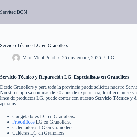
Saltar
al
Servitec BCN
contenido
Servicio Técnico LG en Granollers
Marc Vidal Pujol
25 noviembre, 2025
LG
Servicio Técnico y Reparación LG. Especialistas en Granollers
Desde Granollers y para toda la provincia puede solicitar nuestro Serv
Nuestra empresa con más de 20 años de experiencia, le ofrece un servic
línea de productos LG, puede contar con nuestro
Servicio Técnico y 
aparatos:
Congeladores LG en Granollers.
Frigoríficos
LG en Granollers.
Calentadores LG en Granollers.
Calderas LG en Granollers.