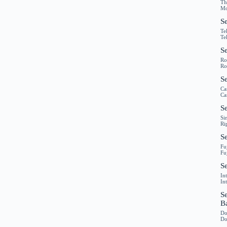
Th
Mo
Se
Te
Te
S
Ro
Ro
S
Ca
Ca
Se
Si
Ri
Se
Fu
Fu
Se
In
In
S
B
Do
Do