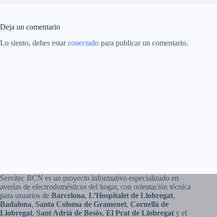
Deja un comentario
Lo siento, debes estar
conectado
para publicar un comentario.
Servitec BCN es un proyecto informativo especializado en
averías de electrodomésticos del hogar, con orientación técnica
para usuarios de
Barcelona
,
L’Hospitalet de Llobregat
,
Badalona
,
Santa Coloma de Gramenet
,
Cornellà de
Llobregat
,
Sant Adrià de Besòs
,
El Prat de Llobregat
y el