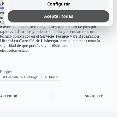
Configurar
¿Recuerdas cuánto costó tu refrigerador, lavadora, lavavajillas,
aire acondicionado
o cualquier otro equipo Hitachi que tienes
en tu casa, empresa u oficina? Pues, no arriesgues esa
Aceptar todas
inversión, poniendo tu aparato en manos inexperta.
Consúltanos, ya que como te dijimos arriba, te reparamos
mayormente el mismo día y lo mejor, sin cobro de plus por
rapidez. Llámanos y pídenos una cita y te enviaremos un
técnico conocedor en el
Servicio Técnico y de Reparación
Hitachi en Cornellà de Llobregat
, para que puedas tener la
seguridad de que podrás seguir disfrutando de tu
electrodoméstico.
Etiquetas
#
Cornellà de Llobregat
#
Hitachi
ANTERIOR
SIGUIENTE