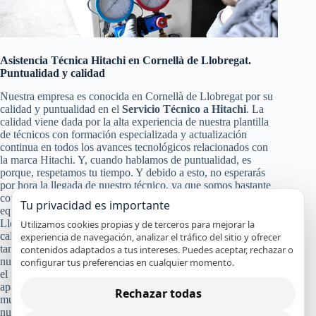
Asistencia Técnica Hitachi en Cornellà de Llobregat.
Puntualidad y calidad
Nuestra empresa es conocida en Cornellà de Llobregat por su
calidad y puntualidad en el
Servicio Técnico a Hitachi
. La
calidad viene dada por la alta experiencia de nuestra plantilla
de técnicos con formación especializada y actualización
continua en todos los avances tecnológicos relacionados con
la marca Hitachi. Y, cuando hablamos de puntualidad, es
porque, respetamos tu tiempo. Y debido a esto, no esperarás
por hora la llegada de nuestro técnico, ya que somos bastante
conocidos por nuestra puntualidad, para poder darte a ti y a tu
Tu privacidad es importante
equipo Hitachi un servicio de calidad en Cornellà de
Llobregat. Pero no solo con eso nos conformamos nuestra
Utilizamos cookies propias y de terceros para mejorar la
calidad en el
Servicio Técnico y de Reparación Hitachi
,
experiencia de navegación, analizar el tráfico del sitio y ofrecer
también pasa por la certificación de nuestros especialistas,
contenidos adaptados a tus intereses. Puedes aceptar, rechazar o
nuestro servicio en el mismo día en la mayoría de los casos y
configurar tus preferencias en cualquier momento.
el uso de recambios originales Hitachi que garanticen que tu
aparato continuará funcionando con alto rendimiento y por
Rechazar todas
mucho tiempo. Y a todo esto, le damos un broche de oro con
nuestra absoluta y segura garantía por nuestro trabajo.