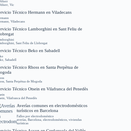
ebherr
ebherr
,
Vic
ervicio Técnico Hermann en Viladecans
rmann
rmann
,
Viladecans
ervicio Técnico Lamborghini en Sant Feliu de
lobregat
mborghini
mborghini
,
Sant Feliu de Llobregat
ervicio Técnico Beko en Sabadell
ko
ko
,
Sabadell
ervicio Técnico Rhoss en Santa Perpètua de
ogoda
oss
oss
,
Santa Perpètua de Mogoda
rvicio Técnico Otsein en Vilafranca del Penedès
sein
sein
,
Vilafranca del Penedès
Averías comunes en electrodomésticos
turísticos en Barcelona
Fallos por electrodoméstico
averías
,
Barcelona
,
electrodomésticos
,
viviendas
turísticas
ervicio Técnico Acson en Cerdanyola del Vallès