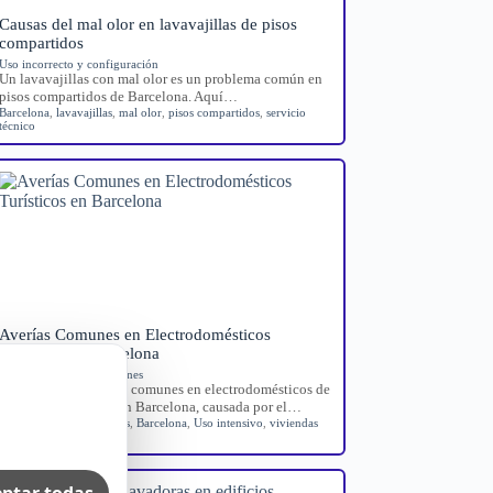
Causas del mal olor en lavavajillas de pisos
compartidos
Uso incorrecto y configuración
Un lavavajillas con mal olor es un problema común en
pisos compartidos de Barcelona. Aquí…
Barcelona
,
lavavajillas
,
mal olor
,
pisos compartidos
,
servicio
técnico
Averías Comunes en Electrodomésticos
Turísticos en Barcelona
Averías domésticas comunes
Guía sobre las averías comunes en electrodomésticos de
viviendas turísticas en Barcelona, causada por el…
Averías electrodomésticos
,
Barcelona
,
Uso intensivo
,
viviendas
turísticas
ptar todas