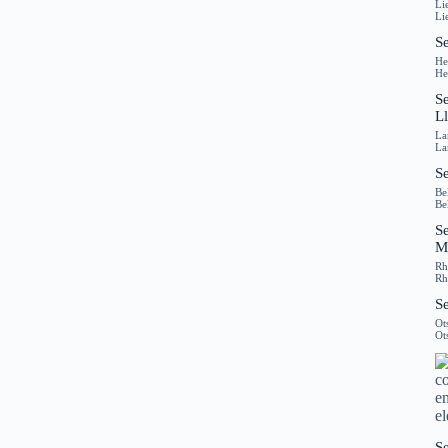
Li
Li
S
He
He
S
L
La
La
S
Be
Be
S
M
Rh
Rh
Se
Ot
Ot
S