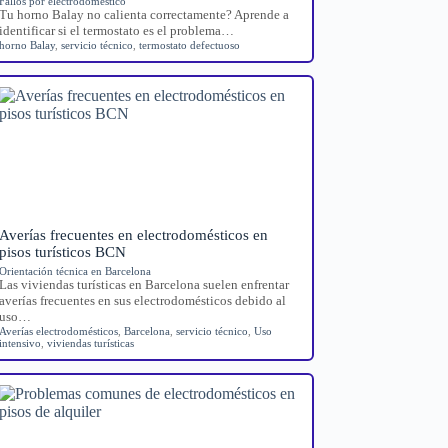
Fallos por electrodoméstico
Tu horno Balay no calienta correctamente? Aprende a
identificar si el termostato es el problema…
horno Balay
,
servicio técnico
,
termostato defectuoso
Averías frecuentes en electrodomésticos en
pisos turísticos BCN
Orientación técnica en Barcelona
Las viviendas turísticas en Barcelona suelen enfrentar
averías frecuentes en sus electrodomésticos debido al
uso…
Averías electrodomésticos
,
Barcelona
,
servicio técnico
,
Uso
intensivo
,
viviendas turísticas