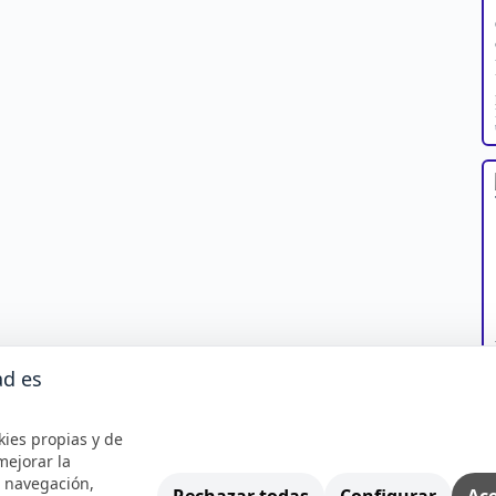
ad es
kies propias y de
mejorar la
e navegación,
Rechazar todas
Configurar
Ace