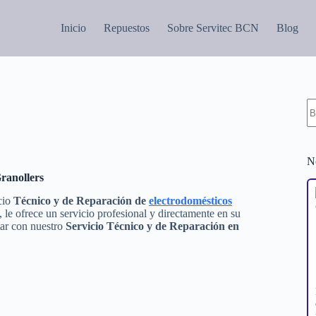
Inicio
Repuestos
Sobre Servitec BCN
Blog
S
re
N
Granollers
icio
Técnico y de Reparación de
electrodomésticos
le ofrece un servicio profesional y directamente en su
tar con nuestro
Servicio Técnico y de Reparación en