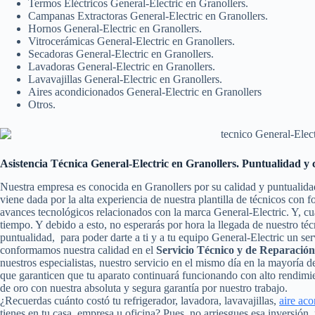
Termos Eléctricos General-Electric en Granollers.
Campanas Extractoras General-Electric en Granollers.
Hornos General-Electric en Granollers.
Vitrocerámicas General-Electric en Granollers.
Secadoras General-Electric en Granollers.
Lavadoras General-Electric en Granollers.
Lavavajillas General-Electric en Granollers.
Aires acondicionados General-Electric en Granollers
Otros.
Asistencia Técnica General-Electric en Granollers. Puntualidad y 
Nuestra empresa es conocida en Granollers por su calidad y puntualida
viene dada por la alta experiencia de nuestra plantilla de técnicos con 
avances tecnológicos relacionados con la marca General-Electric. Y, c
tiempo. Y debido a esto, no esperarás por hora la llegada de nuestro t
puntualidad, para poder darte a ti y a tu equipo General-Electric un se
conformamos nuestra calidad en el
Servicio Técnico y de Reparación
nuestros especialistas, nuestro servicio en el mismo día en la mayoría d
que garanticen que tu aparato continuará funcionando con alto rendim
de oro con nuestra absoluta y segura garantía por nuestro trabajo.
¿Recuerdas cuánto costó tu refrigerador, lavadora, lavavajillas,
aire ac
tienes en tu casa, empresa u oficina? Pues, no arriesgues esa inversió