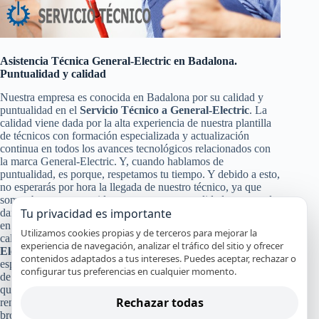
Asistencia Técnica General-Electric en Badalona.
Puntualidad y calidad
Nuestra empresa es conocida en Badalona por su calidad y
puntualidad en el
Servicio Técnico a General-Electric
. La
calidad viene dada por la alta experiencia de nuestra plantilla
de técnicos con formación especializada y actualización
continua en todos los avances tecnológicos relacionados con
la marca General-Electric. Y, cuando hablamos de
puntualidad, es porque, respetamos tu tiempo. Y debido a esto,
no esperarás por hora la llegada de nuestro técnico, ya que
somos bastante conocidos por nuestra puntualidad, para poder
Tu privacidad es importante
darte a ti y a tu equipo General-Electric un servicio de calidad
en Badalona. Pero no solo con eso nos conformamos nuestra
Utilizamos cookies propias y de terceros para mejorar la
calidad en el
Servicio Técnico y de Reparación General-
experiencia de navegación, analizar el tráfico del sitio y ofrecer
Electric
, también pasa por la certificación de nuestros
contenidos adaptados a tus intereses. Puedes aceptar, rechazar o
especialistas, nuestro servicio en el mismo día en la mayoría
configurar tus preferencias en cualquier momento.
de los casos y el uso de recambios originales General-Electric
que garanticen que tu aparato continuará funcionando con alto
Rechazar todas
rendimiento y por mucho tiempo. Y a todo esto, le damos un
broche de oro con nuestra absoluta y segura garantía por