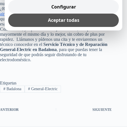
nuestro trabajo.
Configurar
¿Recuerdas cuánto costó tu refrigerador, lavadora, lavavajillas,
aire acondicionado
o cualquier otro equipo General-Electric
que tienes en tu casa, empresa u oficina? Pues, no arriesgues
Aceptar todas
esa inversión, poniendo tu aparato en manos inexperta.
Consúltanos, ya que como te dijimos arriba, te reparamos
mayormente el mismo día y lo mejor, sin cobro de plus por
rapidez. Llámanos y pídenos una cita y te enviaremos un
técnico conocedor en el
Servicio Técnico y de Reparación
General-Electric en Badalona
, para que puedas tener la
seguridad de que podrás seguir disfrutando de tu
electrodoméstico.
Etiquetas
#
Badalona
#
General-Electric
ANTERIOR
SIGUIENTE