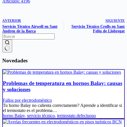
Artículos: 4196
ANTERIOR
SIGUIENTE
Servicio Técnico Airwell en Sant
Servicio Técnico Crolls en Sant
Andreu de la Barca
Feliu de Llobregat
Sin
resultados
Novedades
Problemas de temperatura en hornos Balay: causas
y soluciones
Fallos por electrodoméstico
Tu horno Balay no calienta correctamente? Aprende a identificar si
el termostato es el problema…
horno Balay
,
servicio técnico
,
termostato defectuoso