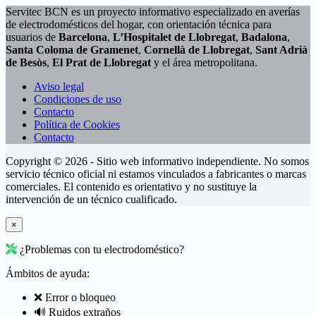
Servitec BCN es un proyecto informativo especializado en averías
de electrodomésticos del hogar, con orientación técnica para
usuarios de
Barcelona
,
L’Hospitalet de Llobregat
,
Badalona
,
Santa Coloma de Gramenet
,
Cornellà de Llobregat
,
Sant Adrià
de Besòs
,
El Prat de Llobregat
y el área metropolitana.
Aviso legal
Condiciones de uso
Contacto
Política de Cookies
Contacto
Copyright © 2026 - Sitio web informativo independiente. No somos
servicio técnico oficial ni estamos vinculados a fabricantes o marcas
comerciales. El contenido es orientativo y no sustituye la
intervención de un técnico cualificado.
×
¿Problemas con tu electrodoméstico?
Ámbitos de ayuda:
❌ Error o bloqueo
🔊 Ruidos extraños