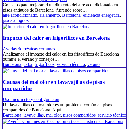
Consejos para mejorar el rendimiento del aire acondicionado en
pisos antiguos de Barcelona. Aprende sobre…
aire acondicionado
,
aislamiento
,
Barcelona
,
eficiencia energética
,
pisos antiguos
Impacto del calor en frigoríficos en Barcelona
Averías domésticas comunes
Analizamos el impacto del calor en los frigoríficos de Barcelona
durante el verano y consejos…
Barcelona
,
calor
,
frigoríficos
,
servicio técnico
,
verano
Causas del mal olor en lavavajillas de pisos
compartidos
Uso incorrecto y configuración
Un lavavajillas con mal olor es un problema común en pisos
compartidos de Barcelona. Aquí…
Barcelona
,
lavavajillas
,
mal olor
,
pisos compartidos
,
servicio técnico