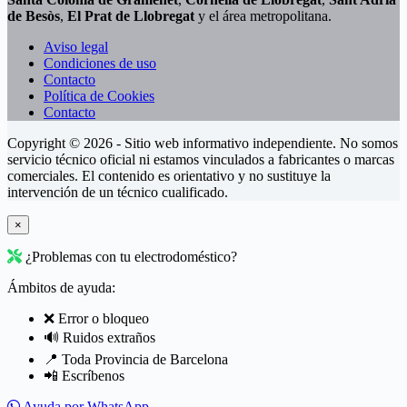
de Besòs
,
El Prat de Llobregat
y el área metropolitana.
Aviso legal
Condiciones de uso
Contacto
Política de Cookies
Contacto
Copyright © 2026 - Sitio web informativo independiente. No somos
servicio técnico oficial ni estamos vinculados a fabricantes o marcas
comerciales. El contenido es orientativo y no sustituye la
intervención de un técnico cualificado.
×
¿Problemas con tu electrodoméstico?
Ámbitos de ayuda:
❌ Error o bloqueo
🔊 Ruidos extraños
📍 Toda Provincia de Barcelona
📲 Escríbenos
Ayuda por WhatsApp