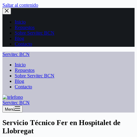
Saltar al contenido
Inicio
Repuestos
Sobre Servitec BCN
Blog
Contacto
Servitec BCN
Inicio
Repuestos
Sobre Servitec BCN
Blog
Contacto
Servitec BCN
Menú
Servicio Técnico Fer en Hospitalet de
Llobregat