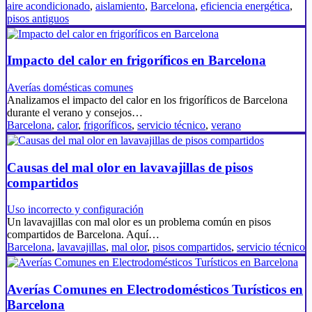
aire acondicionado
,
aislamiento
,
Barcelona
,
eficiencia energética
,
pisos antiguos
Impacto del calor en frigoríficos en Barcelona
Averías domésticas comunes
Analizamos el impacto del calor en los frigoríficos de Barcelona
durante el verano y consejos…
Barcelona
,
calor
,
frigoríficos
,
servicio técnico
,
verano
Causas del mal olor en lavavajillas de pisos
compartidos
Uso incorrecto y configuración
Un lavavajillas con mal olor es un problema común en pisos
compartidos de Barcelona. Aquí…
Barcelona
,
lavavajillas
,
mal olor
,
pisos compartidos
,
servicio técnico
Averías Comunes en Electrodomésticos Turísticos en
Barcelona