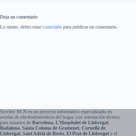
Deja un comentario
Lo siento, debes estar
conectado
para publicar un comentario.
Servitec BCN es un proyecto informativo especializado en
averías de electrodomésticos del hogar, con orientación técnica
para usuarios de
Barcelona
,
L’Hospitalet de Llobregat
,
Badalona
,
Santa Coloma de Gramenet
,
Cornellà de
Llobregat
,
Sant Adrià de Besòs
,
El Prat de Llobregat
y el