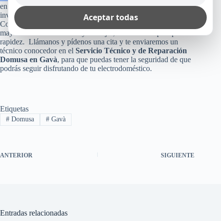
en tu casa, empresa u oficina? Pues, no arriesgues esa
inversión, poniendo tu aparato en manos inexperta.
Aceptar todas
Consúltanos, ya que como te dijimos arriba, te reparamos
mayormente el mismo día y lo mejor, sin cobro de plus por
rapidez. Llámanos y pídenos una cita y te enviaremos un
técnico conocedor en el
Servicio Técnico y de Reparación
Domusa en Gavà
, para que puedas tener la seguridad de que
podrás seguir disfrutando de tu electrodoméstico.
Etiquetas
#
Domusa
#
Gavà
ANTERIOR
SIGUIENTE
Entradas relacionadas