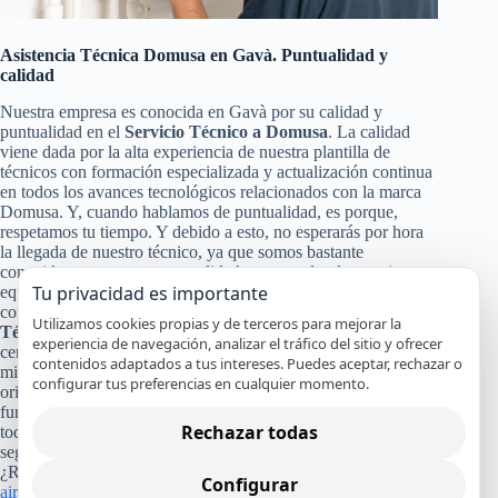
Asistencia Técnica Domusa en Gavà. Puntualidad y
calidad
Nuestra empresa es conocida en Gavà por su calidad y
puntualidad en el
Servicio Técnico a Domusa
. La calidad
viene dada por la alta experiencia de nuestra plantilla de
técnicos con formación especializada y actualización continua
en todos los avances tecnológicos relacionados con la marca
Domusa. Y, cuando hablamos de puntualidad, es porque,
respetamos tu tiempo. Y debido a esto, no esperarás por hora
la llegada de nuestro técnico, ya que somos bastante
conocidos por nuestra puntualidad, para poder darte a ti y a tu
Tu privacidad es importante
equipo Domusa un servicio de calidad en Gavà. Pero no solo
con eso nos conformamos nuestra calidad en el
Servicio
Utilizamos cookies propias y de terceros para mejorar la
Técnico y de Reparación Domusa
, también pasa por la
experiencia de navegación, analizar el tráfico del sitio y ofrecer
certificación de nuestros especialistas, nuestro servicio en el
contenidos adaptados a tus intereses. Puedes aceptar, rechazar o
mismo día en la mayoría de los casos y el uso de recambios
configurar tus preferencias en cualquier momento.
originales Domusa que garanticen que tu aparato continuará
funcionando con alto rendimiento y por mucho tiempo. Y a
Rechazar todas
todo esto, le damos un broche de oro con nuestra absoluta y
segura garantía por nuestro trabajo.
¿Recuerdas cuánto costó tu refrigerador, lavadora, lavavajillas,
Configurar
aire acondicionado
o cualquier otro equipo Domusa que tienes