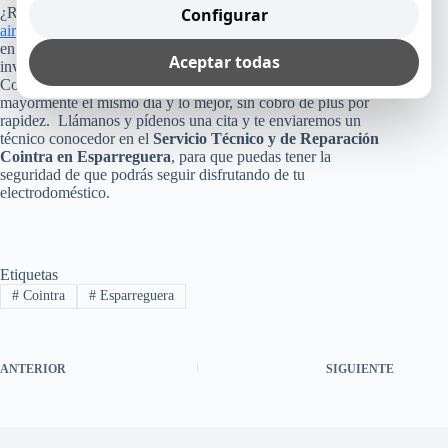
Configurar
¿Recuerdas cuánto costó tu refrigerador, lavadora, lavavajillas,
aire acondicionado
o cualquier otro equipo Cointra que tienes
en tu casa, empresa u oficina? Pues, no arriesgues esa
Aceptar todas
inversión, poniendo tu aparato en manos inexperta.
Consúltanos, ya que como te dijimos arriba, te reparamos
mayormente el mismo día y lo mejor, sin cobro de plus por
rapidez. Llámanos y pídenos una cita y te enviaremos un
técnico conocedor en el
Servicio Técnico y de Reparación
Cointra en Esparreguera
, para que puedas tener la
seguridad de que podrás seguir disfrutando de tu
electrodoméstico.
Etiquetas
#
Cointra
#
Esparreguera
ANTERIOR
SIGUIENTE