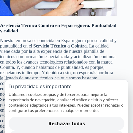
Asistencia Técnica Cointra en Esparreguera. Puntualidad
y calidad
Nuestra empresa es conocida en Esparreguera por su calidad y
puntualidad en el
Servicio Técnico a Cointra
. La calidad
viene dada por la alta experiencia de nuestra plantilla de
técnicos con formación especializada y actualización continua
en todos los avances tecnológicos relacionados con la marca
Cointra. Y, cuando hablamos de puntualidad, es porque,
respetamos tu tiempo. Y debido a esto, no esperarás por hora
la llegada de nuestro técnico, ya que somos bastante
conocidos por nuestra puntualidad, para poder darte a ti y a tu
Tu privacidad es importante
equipo Cointra un servicio de calidad en Esparreguera. Pero
no solo con eso nos conformamos nuestra calidad en el
Utilizamos cookies propias y de terceros para mejorar la
Servicio Técnico y de Reparación Cointra
, también pasa
experiencia de navegación, analizar el tráfico del sitio y ofrecer
por la certificación de nuestros especialistas, nuestro servicio
contenidos adaptados a tus intereses. Puedes aceptar, rechazar o
en el mismo día en la mayoría de los casos y el uso de
configurar tus preferencias en cualquier momento.
recambios originales Cointra que garanticen que tu aparato
continuará funcionando con alto rendimiento y por mucho
Rechazar todas
tiempo. Y a todo esto, le damos un broche de oro con nuestra
absoluta y segura garantía por nuestro trabajo.