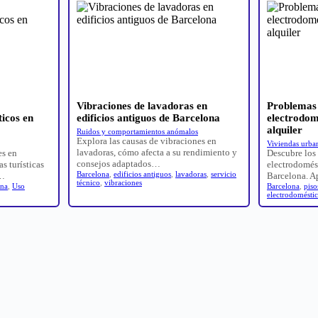
Vibraciones de lavadoras en
Problemas 
ticos en
edificios antiguos de Barcelona
electrodom
alquiler
Ruidos y comportamientos anómalos
Explora las causas de vibraciones en
Viviendas urban
lavadoras, cómo afecta a su rendimiento y
es en
Descubre los 
consejos adaptados…
s turísticas
electrodomést
Barcelona
,
edificios antiguos
,
lavadoras
,
servicio
l…
Barcelona. 
técnico
,
vibraciones
ona
,
Uso
Barcelona
,
piso
electrodomésti