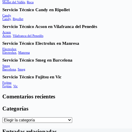
Mollet del Vallès
,
Roca
Servicio Técnico Candy en Ripollet
Candy
Candy
,
Ripollet
Servicio Técnico Acson en Vilafranca del Penedès
Acson
Acson
,
Vilafranca del Penedès
Servicio Técnico Electrolux en Manresa
Electrolux
Electrolux
,
Manresa
Servicio Técnico Smeg en Barcelona
Smeg
Barcelona
,
Smeg
Servicio Técnico Fujitsu en Vic
Fujitsu
Fujitsu
,
Vic
Comentarios recientes
Categorías
Categorías
Entradas relacionadas