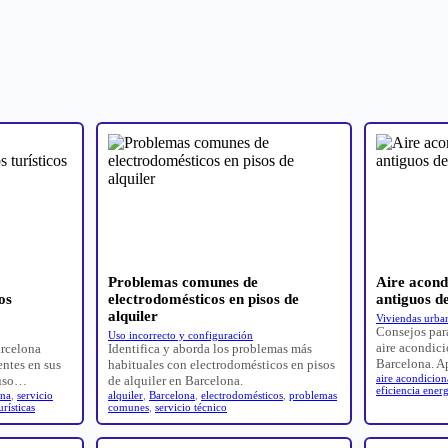
Problemas comunes de
Aire acond
os
electrodomésticos en pisos de
antiguos d
alquiler
Viviendas urban
Consejos par
Uso incorrecto y configuración
aire acondic
arcelona
Identifica y aborda los problemas más
Barcelona. 
entes en sus
habituales con electrodomésticos en pisos
aire acondicio
 uso…
de alquiler en Barcelona.
eficiencia energ
ona
,
servicio
alquiler
,
Barcelona
,
electrodomésticos
,
problemas
urísticas
comunes
,
servicio técnico