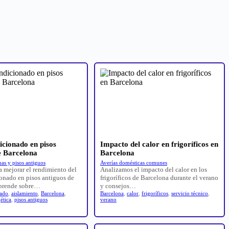
icionado en pisos
Impacto del calor en frigoríficos en
e Barcelona
Barcelona
as y pisos antiguos
Averías domésticas comunes
a mejorar el rendimiento del
Analizamos el impacto del calor en los
ionado en pisos antiguos de
frigoríficos de Barcelona durante el verano
Aprende sobre…
y consejos…
nado
,
aislamiento
,
Barcelona
,
Barcelona
,
calor
,
frigoríficos
,
servicio técnico
,
ética
,
pisos antiguos
verano