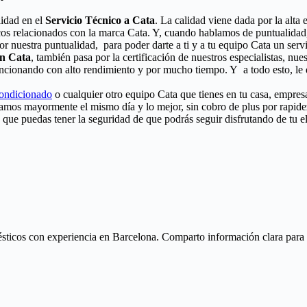
lidad en el
Servicio Técnico a Cata
. La calidad viene dada por la alta 
cos relacionados con la marca Cata. Y, cuando hablamos de puntualidad,
r nuestra puntualidad, para poder darte a ti y a tu equipo Cata un servi
ón Cata
, también pasa por la certificación de nuestros especialistas, nue
uncionando con alto rendimiento y por mucho tiempo. Y a todo esto, le 
condicionado
o cualquier otro equipo Cata que tienes en tu casa, empresa
aramos mayormente el mismo día y lo mejor, sin cobro de plus por rapid
a que puedas tener la seguridad de que podrás seguir disfrutando de tu e
ticos con experiencia en Barcelona. Comparto información clara para ay