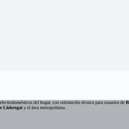
electrodomésticos del hogar, con orientación técnica para usuarios de
B
de Llobregat
y el área metropolitana.