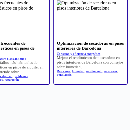
frecuentes de
Optimización de secadoras en pisos
ésticos en pisos de
interiores de Barcelona
Consumo y eficiencia energética
Mejora el rendimiento de tu secadora en
as y pisos antiguos
pisos interiores de Barcelona con consejos
fallos más habituales de
sobre humedad,…
icos en pisos de alquiler en
Barcelona
,
humedad
,
rendimiento
,
secadoras
,
Aprende sobre…
ventilación
s alquiler
,
problemas
cos
,
reparación