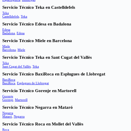
Servicio Técnico Teka en Castelldefels
Teka
Castelldefels
,
Teka
Servicio Técnico Edesa en Badalona
Edesa
Badalona
,
Edesa
Servicio Técnico Miele en Barcelona
Miele
Barcelona
,
Miele
Servicio Técnico Teka en Sant Cugat del Vallès
Teka
Sant Cugat del Vallès
,
Teka
Servicio Técnico BaxiRoca en Esplugues de Llobregat
BaxiRoca
BaxiRoca
,
Esplugues de Llobregat
Servicio Técnico Gorenje en Martorell
Gorenje
Gorenje
,
Martorell
Servicio Técnico Negarra en Mataró
Negarra
Mataró
,
Negarra
Servicio Técnico Roca en Mollet del Vallès
Roca