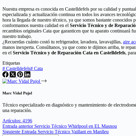
Nuestra empresa es conocida en Castelldefels por su calidad y puntua
especializada y actualización continua en todos los avances tecnológi
hora la llegada de nuestro técnico, ya que somos bastante conocidos po
conformamos nuestra calidad en el
Servicio Técnico y de Reparaci
recambios originales Cata que garanticen que tu aparato continuará f
nuestro trabajo.
¿Recuerdas cuánto costó tu refrigerador, lavadora, lavavajillas,
aire a
manos inexperta. Consúltanos, ya que como te dijimos arriba, te rep
en el
Servicio Técnico y de Reparación Cata en Castelldefels
, par
Etiquetas
#
Castelldefels
#
Cata
Marc Vidal Pujol
Técnico especializado en diagnóstico y mantenimiento de electrodomés
una reparación.
Artículos: 4196
Entrada
anterior
Servicio Técnico Whirlpool en EL Masnou
Siguiente
Entrada
Servicio Técnico Vaillant en Manlleu