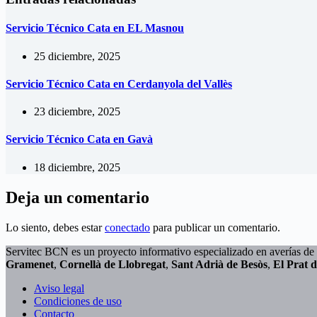
Servicio Técnico Cata en EL Masnou
25 diciembre, 2025
Servicio Técnico Cata en Cerdanyola del Vallès
23 diciembre, 2025
Servicio Técnico Cata en Gavà
18 diciembre, 2025
Deja un comentario
Lo siento, debes estar
conectado
para publicar un comentario.
Servitec BCN es un proyecto informativo especializado en averías de 
Gramenet
,
Cornellà de Llobregat
,
Sant Adrià de Besòs
,
El Prat 
Aviso legal
Condiciones de uso
Contacto