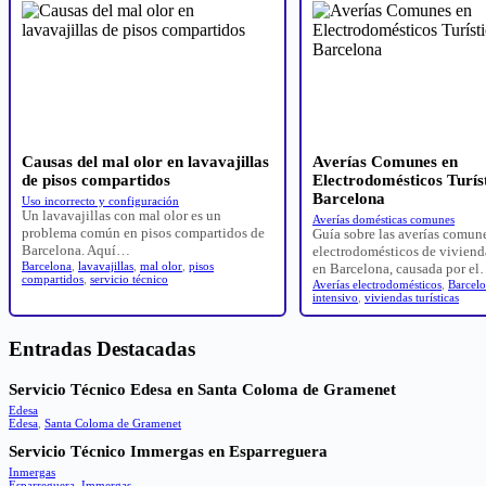
Causas del mal olor en lavavajillas
Averías Comunes en
de pisos compartidos
Electrodomésticos Turís
Barcelona
Uso incorrecto y configuración
Un lavavajillas con mal olor es un
Averías domésticas comunes
problema común en pisos compartidos de
Guía sobre las averías comun
Barcelona. Aquí…
electrodomésticos de vivienda
Barcelona
,
lavavajillas
,
mal olor
,
pisos
en Barcelona, causada por e
compartidos
,
servicio técnico
Averías electrodomésticos
,
Barcel
intensivo
,
viviendas turísticas
Entradas Destacadas
Servicio Técnico Edesa en Santa Coloma de Gramenet
Edesa
Edesa
,
Santa Coloma de Gramenet
Servicio Técnico Immergas en Esparreguera
Inmergas
Esparreguera
,
Immergas