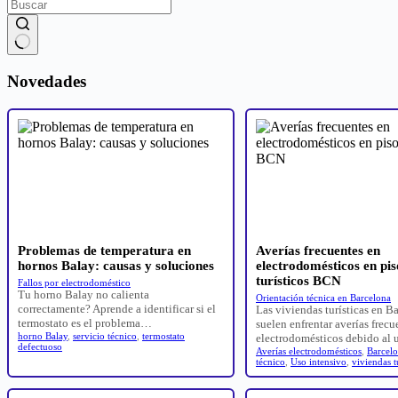
Sin
resultados
Novedades
Problemas de temperatura en
Averías frecuentes en
hornos Balay: causas y soluciones
electrodomésticos en pis
turísticos BCN
Fallos por electrodoméstico
Tu horno Balay no calienta
Orientación técnica en Barcelona
correctamente? Aprende a identificar si el
Las viviendas turísticas en B
termostato es el problema…
suelen enfrentar averías frecu
horno Balay
,
servicio técnico
,
termostato
electrodomésticos debido al
defectuoso
Averías electrodomésticos
,
Barcel
técnico
,
Uso intensivo
,
viviendas t