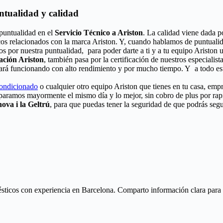
untualidad y calidad
 puntualidad en el
Servicio Técnico a Ariston
. La calidad viene dada po
cos relacionados con la marca Ariston. Y, cuando hablamos de puntualid
s por nuestra puntualidad, para poder darte a ti y a tu equipo Ariston u
ación Ariston
, también pasa por la certificación de nuestros especialist
uará funcionando con alto rendimiento y por mucho tiempo. Y a todo est
condicionado
o cualquier otro equipo Ariston que tienes en tu casa, empr
eparamos mayormente el mismo día y lo mejor, sin cobro de plus por ra
ova i la Geltrú
, para que puedas tener la seguridad de que podrás segu
ticos con experiencia en Barcelona. Comparto información clara para ay