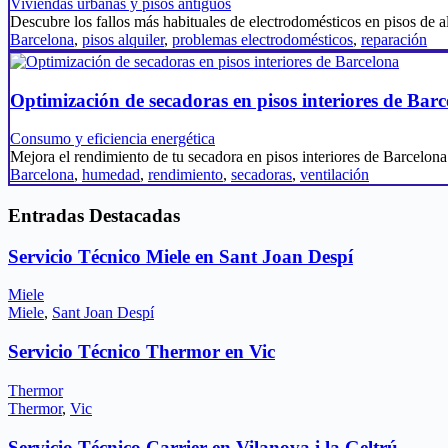
Viviendas urbanas y pisos antiguos
Descubre los fallos más habituales de electrodomésticos en pisos de
Barcelona
,
pisos alquiler
,
problemas electrodomésticos
,
reparación
Optimización de secadoras en pisos interiores de Bar
Consumo y eficiencia energética
Mejora el rendimiento de tu secadora en pisos interiores de Barcel
Barcelona
,
humedad
,
rendimiento
,
secadoras
,
ventilación
Entradas Destacadas
Servicio Técnico Miele en Sant Joan Despí
Miele
Miele
,
Sant Joan Despí
Servicio Técnico Thermor en Vic
Thermor
Thermor
,
Vic
Servicio Técnico Carrier en Vilanova i la Geltrú