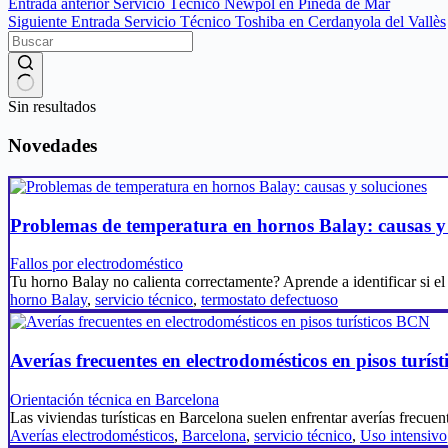
Entrada
anterior
Servicio Técnico Newpol en Pineda de Mar
Siguiente
Entrada
Servicio Técnico Toshiba en Cerdanyola del Vallès
Sin resultados
Novedades
Problemas de temperatura en hornos Balay: causas y 
Fallos por electrodoméstico
Tu horno Balay no calienta correctamente? Aprende a identificar si e
horno Balay
,
servicio técnico
,
termostato defectuoso
Averías frecuentes en electrodomésticos en pisos turís
Orientación técnica en Barcelona
Las viviendas turísticas en Barcelona suelen enfrentar averías frecue
Averías electrodomésticos
,
Barcelona
,
servicio técnico
,
Uso intensivo