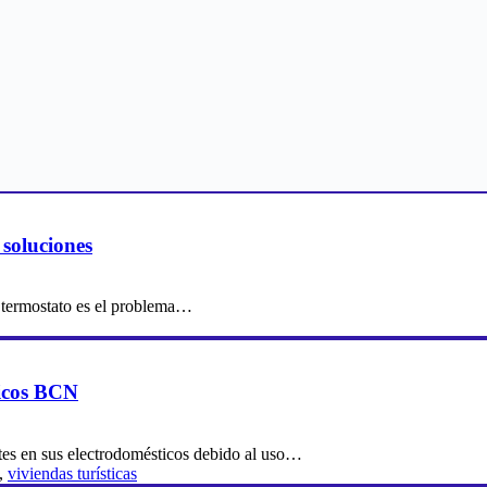
soluciones
l termostato es el problema…
ticos BCN
ntes en sus electrodomésticos debido al uso…
,
viviendas turísticas