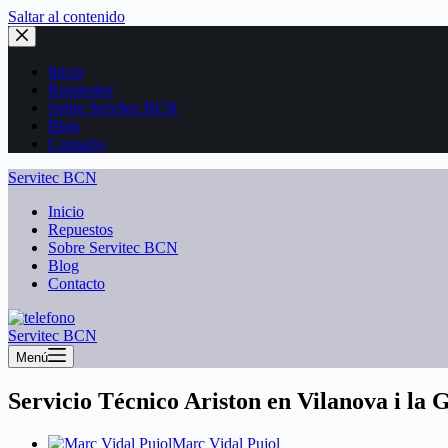
Saltar al contenido
Inicio
Repuestos
Sobre Servitec BCN
Blog
Contacto
Servitec BCN
Inicio
Repuestos
Sobre Servitec BCN
Blog
Contacto
Servitec BCN
Menú
Servicio Técnico Ariston en Vilanova i la 
Marc Vidal Pujol