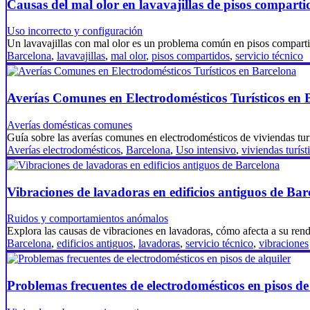
Causas del mal olor en lavavajillas de pisos comparti
Uso incorrecto y configuración
Un lavavajillas con mal olor es un problema común en pisos compar
Barcelona
,
lavavajillas
,
mal olor
,
pisos compartidos
,
servicio técnico
Averías Comunes en Electrodomésticos Turísticos en 
Averías domésticas comunes
Guía sobre las averías comunes en electrodomésticos de viviendas tur
Averías electrodomésticos
,
Barcelona
,
Uso intensivo
,
viviendas turíst
Vibraciones de lavadoras en edificios antiguos de Bar
Ruidos y comportamientos anómalos
Explora las causas de vibraciones en lavadoras, cómo afecta a su re
Barcelona
,
edificios antiguos
,
lavadoras
,
servicio técnico
,
vibraciones
Problemas frecuentes de electrodomésticos en pisos de