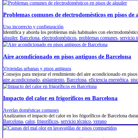
Problemas comunes de electrodomésticos en pisos de a
Uso incorrecto y configuración
Identifica y aborda los problemas más habituales con electrodoméstico
alquiler
,
Barcelona
,
electrodomésticos
,
problemas comunes
,
servicio 
Aire acondicionado en pisos antiguos de Barcelona
Viviendas urbanas y pisos antiguos
Consejos para mejorar el rendimiento del aire acondicionado en pis
aire acondicionado
,
aislamiento
,
Barcelona
,
eficiencia energética
,
pis
Impacto del calor en frigoríficos en Barcelona
Averías domésticas comunes
Analizamos el impacto del calor en los frigoríficos de Barcelona dur
Barcelona
,
calor
,
frigoríficos
,
servicio técnico
,
verano