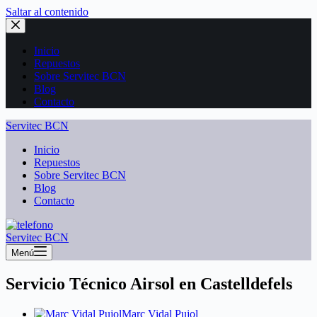
Saltar al contenido
Inicio
Repuestos
Sobre Servitec BCN
Blog
Contacto
Servitec BCN
Inicio
Repuestos
Sobre Servitec BCN
Blog
Contacto
Servitec BCN
Menú
Servicio Técnico Airsol en Castelldefels
Marc Vidal Pujol