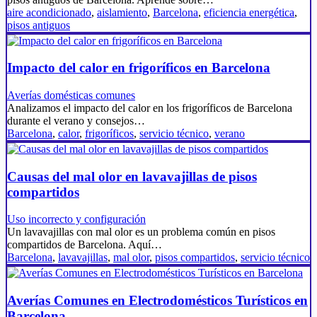
aire acondicionado
,
aislamiento
,
Barcelona
,
eficiencia energética
,
pisos antiguos
Impacto del calor en frigoríficos en Barcelona
Averías domésticas comunes
Analizamos el impacto del calor en los frigoríficos de Barcelona
durante el verano y consejos…
Barcelona
,
calor
,
frigoríficos
,
servicio técnico
,
verano
Causas del mal olor en lavavajillas de pisos
compartidos
Uso incorrecto y configuración
Un lavavajillas con mal olor es un problema común en pisos
compartidos de Barcelona. Aquí…
Barcelona
,
lavavajillas
,
mal olor
,
pisos compartidos
,
servicio técnico
Averías Comunes en Electrodomésticos Turísticos en
Barcelona