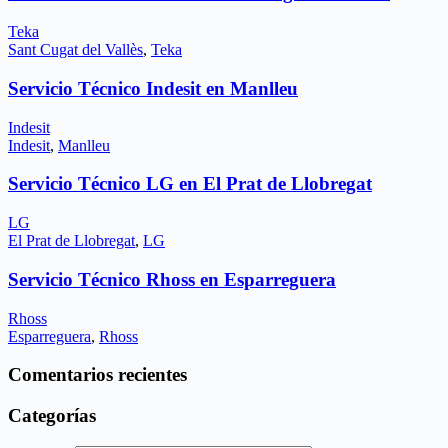
Teka
Sant Cugat del Vallès
,
Teka
Servicio Técnico Indesit en Manlleu
Indesit
Indesit
,
Manlleu
Servicio Técnico LG en El Prat de Llobregat
LG
El Prat de Llobregat
,
LG
Servicio Técnico Rhoss en Esparreguera
Rhoss
Esparreguera
,
Rhoss
Comentarios recientes
Categorías