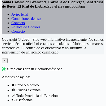
Santa Coloma de Gramenet
,
Cornellà de Llobregat
,
Sant Adrià
de Besòs
,
El Prat de Llobregat
y el área metropolitana.
Aviso legal
Condiciones de uso
Contacto
Política de Cookies
Contacto
Copyright © 2026 - Sitio web informativo independiente. No somos
servicio técnico oficial ni estamos vinculados a fabricantes o marcas
comerciales. El contenido es orientativo y no sustituye la
intervención de un técnico cualificado.
×
¿Problemas con tu electrodoméstico?
Ámbitos de ayuda:
❌ Error o bloqueo
🔊 Ruidos extraños
📍 Toda Provincia de Barcelona
📲 Escríbenos